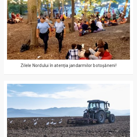
Zilele Nordului în atenția jandarmilor botoșăneni!