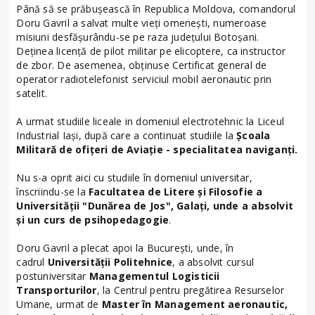
Până să se prăbușească în Republica Moldova, comandorul
Doru Gavril a salvat multe vieți omenești, numeroase
misiuni desfășurându-se pe raza județului Botoșani.
Deținea licență de pilot militar pe elicoptere, ca instructor
de zbor. De asemenea, obținuse Certificat general de
operator radiotelefonist serviciul mobil aeronautic prin
satelit.
A urmat studiile liceale in domeniul electrotehnic la Liceul
Industrial Iași, după care a continuat studiile la
Școala
Militară de ofițeri de Aviație - specialitatea naviganți.
Nu s-a oprit aici cu studiile în domeniul universitar,
înscriindu-se la
Facultatea de Litere și Filosofie a
Universității "Dunărea de Jos", Galați, unde a absolvit
și un curs de psihopedagogie
.
Doru Gavril a plecat apoi la București, unde, în
cadrul
Universității Politehnice
, a absolvit cursul
postuniversitar
Managementul Logisticii
Transporturilor
, la Centrul pentru pregătirea Resurselor
Umane, urmat de
Master în Management aeronautic,