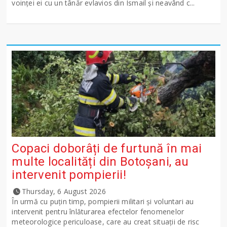
voinţei ei cu un tânăr evlavios din Ismail şi neavând c...
Copaci doborâți de furtună în mai
multe localități din Botoșani, au
intervenit pompierii!
Thursday, 6 August 2026
În urmă cu puțin timp, pompierii militari și voluntari au
intervenit pentru înlăturarea efectelor fenomenelor
meteorologice periculoase, care au creat situații de risc