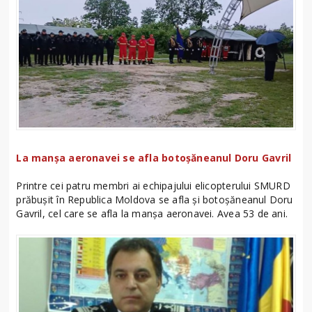
La manșa aeronavei se afla botoșăneanul Doru Gavril
Printre cei patru membri ai echipajului elicopterului SMURD
prăbușit în Republica Moldova se afla și botoșăneanul Doru
Gavril, cel care se afla la manșa aeronavei. Avea 53 de ani.