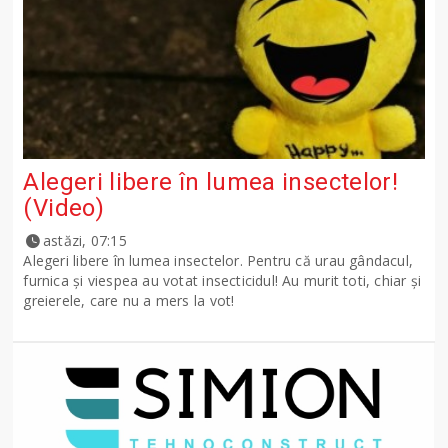
Alegeri libere în lumea insectelor!
(Video)
astăzi, 07:15
Alegeri libere în lumea insectelor. Pentru că urau gândacul,
furnica și viespea au votat insecticidul! Au murit toti, chiar și
greierele, care nu a mers la vot!