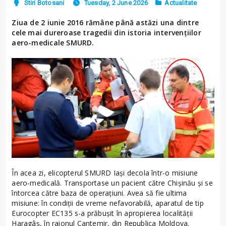
Stiri Botosani
Tuesday, 2 June 2026
Actualitate
Ziua de 2 iunie 2016 rămâne până astăzi una dintre
cele mai dureroase tragedii din istoria intervenţiilor
aero-medicale SMURD.
În acea zi, elicopterul SMURD Iaşi decola într-o misiune
aero-medicală. Transportase un pacient către Chişinău şi se
întorcea către baza de operaţiuni. Avea să fie ultima
misiune: în condiţii de vreme nefavorabilă, aparatul de tip
Eurocopter EC135 s-a prăbuşit în apropierea localităţii
Haragâş, în raionul Cantemir, din Republica Moldova.