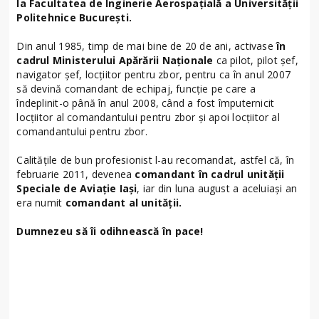
la Facultatea de Inginerie Aerospațială a Universității
Politehnice București.
Din anul 1985, timp de mai bine de 20 de ani, activase
în
cadrul Ministerului Apărării Naționale
ca pilot, pilot șef,
navigator șef, locțiitor pentru zbor, pentru ca în anul 2007
să devină comandant de echipaj, funcție pe care a
îndeplinit-o până în anul 2008, când a fost împuternicit
locțiitor al comandantului pentru zbor și apoi locțiitor al
comandantului pentru zbor.
Calitățile de bun profesionist l-au recomandat, astfel că, în
februarie 2011, devenea
comandant în cadrul unității
Speciale de Aviație Iași
, iar din luna august a aceluiași an
era numit
comandant al unității.
Dumnezeu să îi odihnească în pace!