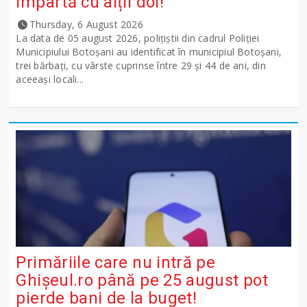
împartă cu alții doi!
Thursday, 6 August 2026
La data de 05 august 2026, polițiștii din cadrul Poliției
Municipiului Botoșani au identificat în municipiul Botoșani,
trei bărbați, cu vârste cuprinse între 29 și 44 de ani, din
aceeași locali...
Primăriile care nu intră pe
Ghişeul.ro până pe 25 august pot
pierde bani de la buget!