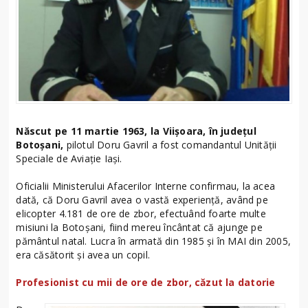
Născut pe 11 martie 1963, la Viișoara, în județul
Botoșani,
pilotul Doru Gavril a fost comandantul Unității
Speciale de Aviație Iași.
Oficialii Ministerului Afacerilor Interne confirmau, la acea
dată, că Doru Gavril avea o vastă experienţă, având pe
elicopter 4.181 de ore de zbor, efectuând foarte multe
misiuni la Botoșani, fiind mereu încântat că ajunge pe
pământul natal. Lucra în armată din 1985 şi în MAI din 2005,
era căsătorit şi avea un copil.
Profesionist cu mii de ore de zbor, căzut la datorie