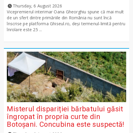
Thursday, 6 August 2026
Vicepremierul interimar Oana Gheorghiu spune că mai mult
de un sfert dintre primăriile din România nu sunt încă
înscrise pe platforma Ghiseul.ro, deși termenul-limită pentru
înrolare este 25 ...
Misterul dispariției bărbatului găsit
îngropat în propria curte din
Botoșani. Concubina este suspectă!