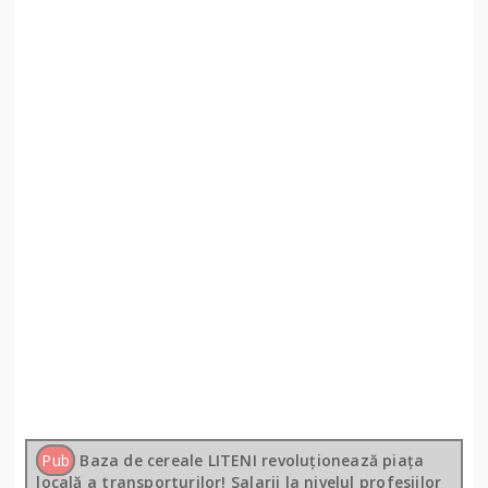
Pub
Baza de cereale LITENI revoluționează piața
locală a transporturilor! Salarii la nivelul profesiilor