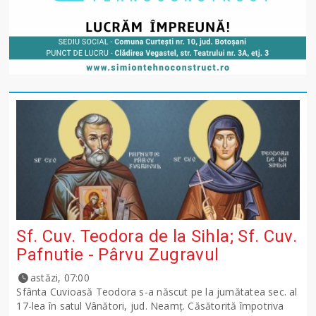
Sf. Cuv. Teodora de la Sihla; Sf. Cuv.
Pafnutie - Pârvu Zugravul
astăzi, 07:00
Sfânta Cuvioasă Teodora s-a născut pe la jumătatea sec. al
17-lea în satul Vânători, jud. Neamţ. Căsătorită împotriva