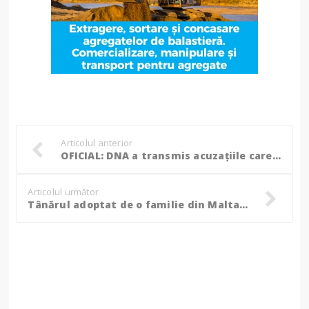
Articolul anterior
OFICIAL: DNA a transmis acuzațiile care i se aduc șefului Armatei Române!
Articolul următor
Tânărul adoptat de o familie din Malta își caută familia din Botoșani: „Mi-aș dori extrem de mult să o cunosc pe cea care mi-a dat viață”