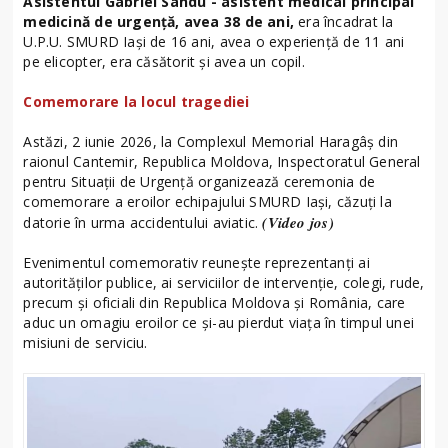
Asistentul Gabriel Sandu - asistent medical principal
medicină de urgență, avea 38 de ani,
era încadrat la
U.P.U. SMURD Iași de 16 ani, avea o experiență de 11 ani
pe elicopter, era căsătorit și avea un copil.
Comemorare la locul tragediei
Astăzi, 2 iunie 2026, la Complexul Memorial Haragâș din
raionul Cantemir, Republica Moldova, Inspectoratul General
pentru Situații de Urgență organizează ceremonia de
comemorare a eroilor echipajului SMURD Iași, căzuți la
(Video jos)
datorie în urma accidentului aviatic.
Evenimentul comemorativ reunește reprezentanți ai
autorităților publice, ai serviciilor de intervenție, colegi, rude,
precum și oficiali din Republica Moldova și România, care
aduc un omagiu eroilor ce și-au pierdut viața în timpul unei
misiuni de serviciu.