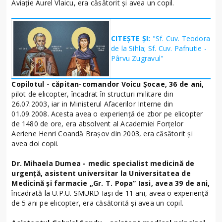
Aviație Aurel Vlaicu, era căsătorit și avea un copil.
CITEȘTE ȘI:
"Sf. Cuv. Teodora
de la Sihla; Sf. Cuv. Pafnutie -
Pârvu Zugravul"
Copilotul - căpitan-comandor Voicu Șocae, 36 de ani,
pilot de elicopter, încadrat în structuri militare din
26.07.2003, iar in Ministerul Afacerilor Interne din
01.09.2008. Acesta avea o experiență de zbor pe elicopter
de 1480 de ore, era absolvent al Academiei Forțelor
Aeriene Henri Coandă Brașov din 2003, era căsătorit și
avea doi copii.
Dr. Mihaela Dumea - medic specialist medicină de
urgență, asistent universitar
la Universitatea de
Medicină și farmacie „Gr. T. Popa” Iasi, avea 39 de ani,
încadrată la U.P.U. SMURD Iași de 11 ani, avea o experiență
de 5 ani pe elicopter, era căsătorită și avea un copil.