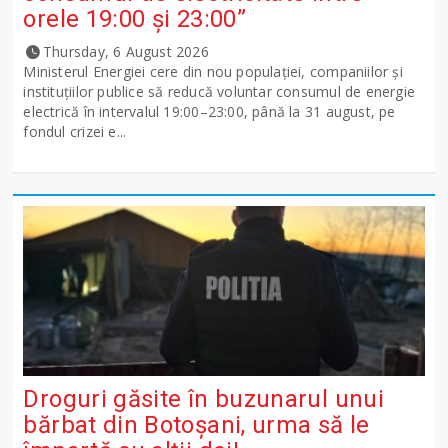
orele 19:00 și 23:00”
Thursday, 6 August 2026
Ministerul Energiei cere din nou populației, companiilor și
instituțiilor publice să reducă voluntar consumul de energie
electrică în intervalul 19:00–23:00, până la 31 august, pe
fondul crizei e...
Droguri găsite în buzunarul unui
bărbat din Botoșani, urma să le