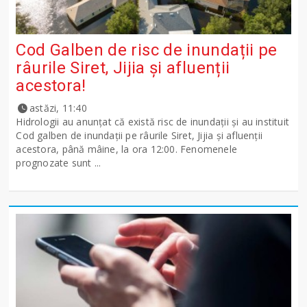
Cod Galben de risc de inundații pe
râurile Siret, Jijia și afluenții
acestora!
astăzi, 11:40
Hidrologii au anunțat că există risc de inundații și au instituit
Cod galben de inundații pe râurile Siret, Jijia și afluenții
acestora, până mâine, la ora 12:00. Fenomenele
prognozate sunt ...