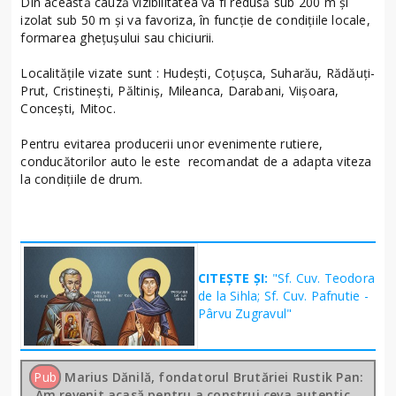
Din această cauză vizibilitatea va fi redusă sub 200 m și
izolat sub 50 m și va favoriza, în funcție de condițiile locale,
formarea ghețușului sau chiciurii.
Localitățile vizate sunt : Hudești, Coțușca, Suharău, Rădăuți-
Prut, Cristinești, Păltiniș, Mileanca, Darabani, Viișoara,
Concești, Mitoc.
Pentru evitarea producerii unor evenimente rutiere,
conducătorilor auto le este recomandat de a adapta viteza
la condițiile de drum.
CITEȘTE ȘI:
"Sf. Cuv. Teodora
de la Sihla; Sf. Cuv. Pafnutie -
Pârvu Zugravul"
Pub
Marius Dănilă, fondatorul Brutăriei Rustik Pan:
„Am revenit acasă pentru a construi ceva autentic,