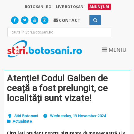
BOTOSANI.RO
LIVE BOTOȘANI
ANUNȚURI
CONTACT
MENIU
Atenție! Codul Galben de
ceață a fost prelungit, ce
localități sunt vizate!
Stiri Botosani
Wednesday, 13 November 2024
Actualitate
Circulați prudent pentru siguranța dumneavoastră și a