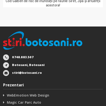
Cod Galben de risc de inundații pe râurile Siret, Jijia și afluenții
acestora!
0748.883.507
Botosani, Botosani
stiri@botosani.ro
Prezentari
WebEmotion Web Design
Magic Car Parc Auto