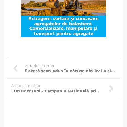
Articolul anterior
Botoșănean adus în cătușe din Italia și ”cazat” în penitenciar!
Articolul următor
ITM Botoșani - Campania Națională privind verificarea modului de respectare a actelor normative privind regimul străinilor în România, cu modificările și completările ulterioare!