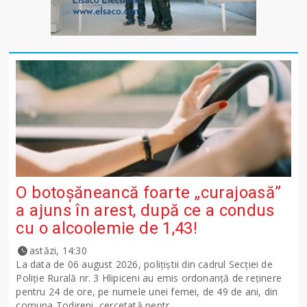
O botoșăneancă foarte „curajoasă”
a ajuns în arest, după ce a condus
cu o alcoolemie de 1,43!
astăzi, 14:30
La data de 06 august 2026, polițiștii din cadrul Secției de
Poliție Rurală nr. 3 Hlipiceni au emis ordonanță de reținere
pentru 24 de ore, pe numele unei femei, de 49 de ani, din
comuna Todireni, cercetată pentr...