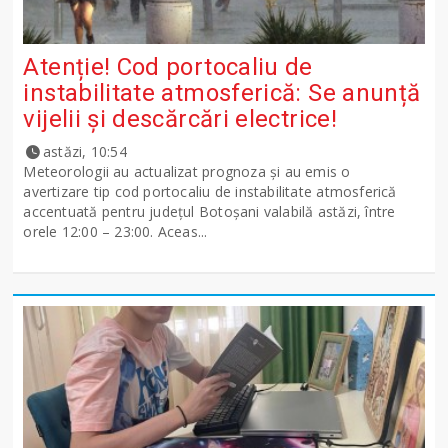
Atenție! Cod portocaliu de
instabilitate atmosferică: Se anunță
vijelii și descărcări electrice!
astăzi, 10:54
Meteorologii au actualizat prognoza și au emis o
avertizare tip cod portocaliu de instabilitate atmosferică
accentuată pentru județul Botoșani valabilă astăzi, între
orele 12:00 – 23:00. Aceas...