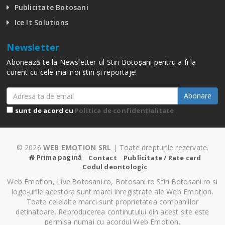
Publicitate Botosani
Ice It Solutions
Newsletter
Abonează-te la Newsletter-ul Stiri Botoșani pentru a fi la
curent cu cele mai noi știri și reportaje!
Abonare
sunt de acord cu
Politica de confidențialitate
© 2026
WEB EMOTION SRL
| Toate drepturile rezervate.
Prima pagină
Contact
Publicitate / Rate card
Codul deontologic
Web Emotion, Live.Botosani.ro, Botosani.ro Stiri.Botosani.ro si
logo-urile acestora sunt marci inregistrate ale Web Emotion.
Toate celelalte marci sunt proprietatea companiilor
detinatoare. Reproducerea continutului din acest site este
permisa numai cu acordul Web Emotion.