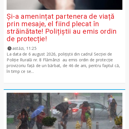
Și-a amenințat partenera de viață
prin mesaje, el fiind plecat în
străinătate! Polițiștii au emis ordin
de protecție!
astăzi, 11:25
La data de 6 august 2026, polițiștii din cadrul Secției de
Poliție Rurală nr. 8 Flămânzi au emis ordin de protecție
provizoriu față de un bărbat, de 46 de ani, pentru faptul că,
în timp ce se...