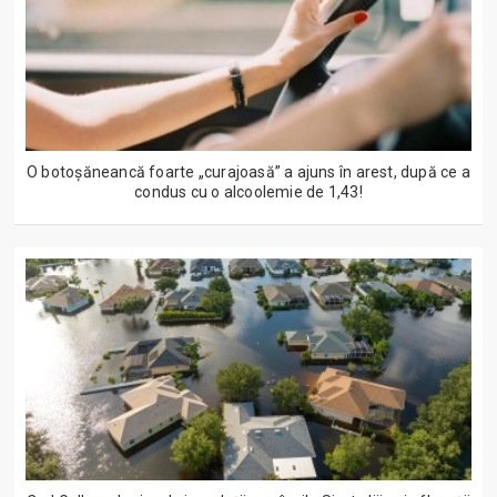
O botoșăneancă foarte „curajoasă” a ajuns în arest, după ce a
condus cu o alcoolemie de 1,43!