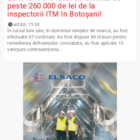
peste 260.000 de lei de la
inspectorii ITM în Botoșani!
astăzi, 15:30
În cursul lunii iulie, în domeniul relațiilor de muncă, au fost
efectuate 67 controale. Au fost dispuse 80 măsuri pentru
remedierea deficiențelor constatate, au fost aplicate 15
sancţiuni contravenționa...