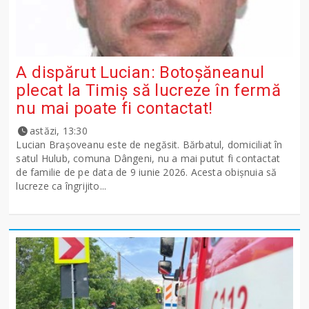
A dispărut Lucian: Botoșăneanul
plecat la Timiș să lucreze în fermă
nu mai poate fi contactat!
astăzi, 13:30
Lucian Brașoveanu este de negăsit. Bărbatul, domiciliat în
satul Hulub, comuna Dângeni, nu a mai putut fi contactat
de familie de pe data de 9 iunie 2026. Acesta obișnuia să
lucreze ca îngrijito...