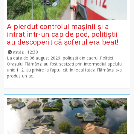
A pierdut controlul mașinii și a
intrat într-un cap de pod, polițiștii
au descoperit că șoferul era beat!
astăzi, 12:30
La data de 06 august 2026, polițiștii din cadrul Poliției
Orașului Flămânzi au fost sesizați prin intermediul apelului
unic 112, cu privire la faptul că, în localitatea Flămânzi s-a
produs un ac...