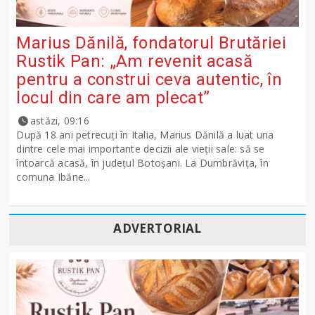
Marius Dănilă, fondatorul Brutăriei
Rustik Pan: „Am revenit acasă
pentru a construi ceva autentic, în
locul din care am plecat”
astăzi, 09:16
După 18 ani petrecuți în Italia, Marius Dănilă a luat una
dintre cele mai importante decizii ale vieții sale: să se
întoarcă acasă, în județul Botoșani. La Dumbrăvița, în
comuna Ibăne...
ADVERTORIAL