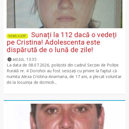
Sunați la 112 dacă o vedeți
NEWS ALERT
pe Cristina! Adolescenta este
dispărută de o lună de zile!
astăzi, 13:35
La data de 08.07.2026, polițistii din cadrul Secției de Poliție
Rurală nr. 4 Dorohoi au fost sesizați cu privire la faptul că
numita Alexa Cristina-Anamaria, de 17 ani, a plecat voluntar
de la locuința de domicili...