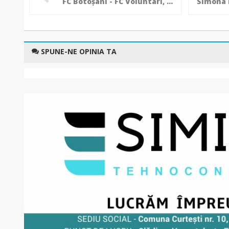
FC Botoşani - FC Voluntari, vineri, de la ora 18.00
SPUNE-NE OPINIA TA