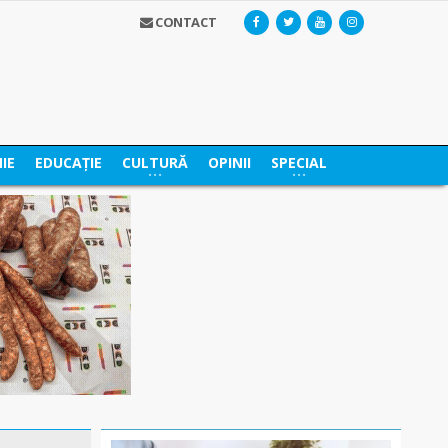
CONTACT
IE
EDUCAȚIE
CULTURĂ
OPINII
SPECIAL