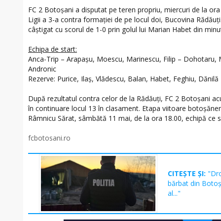
FC 2 Botoșani a disputat pe teren propriu, miercuri de la ora
Ligii a 3-a contra formației de pe locul doi, Bucovina Rădăuți
câștigat cu scorul de 1-0 prin golul lui Marian Habet din minu
Echipa de start:
Anca-Trip – Arapașu, Moescu, Marinescu, Filip – Dohotaru, M
Andronic
Rezerve: Purice, Ilaș, Vlădescu, Balan, Habet, Feghiu, Dănilă
După rezultatul contra celor de la Rădăuți, FC 2 Botoșani 
în continuare locul 13 în clasament. Etapa viitoare botoșăne
Râmnicu Sărat, sâmbătă 11 mai, de la ora 18.00, echipă ce se
fcbotosani.ro
CITEȘTE ȘI:
"Dro
bărbat din Botoș
al..."