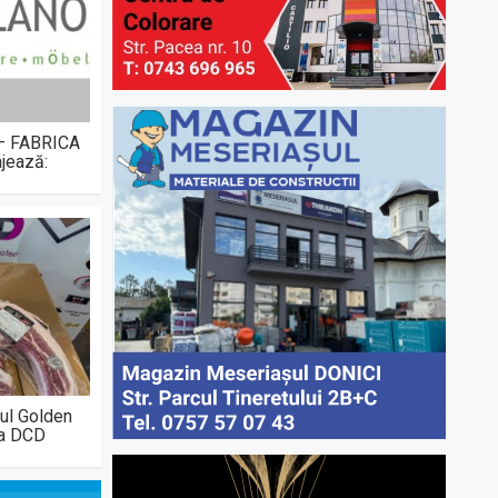
 – FABRICA
jează:
ul Golden
la DCD