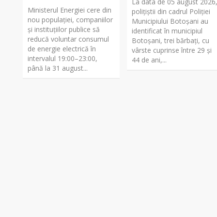
La data de 05 august 2026
Ministerul Energiei cere din
polițiștii din cadrul Poliției
nou populației, companiilor
Municipiului Botoșani au
și instituțiilor publice să
identificat în municipiul
reducă voluntar consumul
Botoșani, trei bărbați, cu
de energie electrică în
vârste cuprinse între 29 și
intervalul 19:00–23:00,
44 de ani,...
până la 31 august...