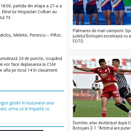
 18:00, partida din etapa a 27-a a
. Elevii lui Vespazian Colban au
tul 73.
Palmares de mari campioni: Spo
icloș, Melinte, Penescu – Piftor,
județul Botoșani excelează cu a
FOTO
acumulează 24 de puncte, ocupând
nii vor face deplasarea la CSM
 afla pe locul 14 în clasament.
guri găsite în buzunarul unui
ani, urma să le împartă cu
Dumiter, atac dezlănțuit după U 
Botoșani 2-1: ”Arbitrul are pute