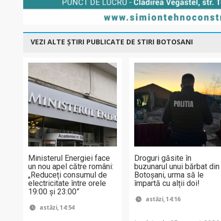
VEZI ALTE ȘTIRI PUBLICATE DE STIRI BOTOSANI
Ministerul Energiei face
Droguri găsite în
un nou apel către români:
buzunarul unui bărbat din
„Reduceți consumul de
Botoșani, urma să le
electricitate între orele
împartă cu alții doi!
19:00 și 23:00”
astăzi, 14:16
astăzi, 14:54