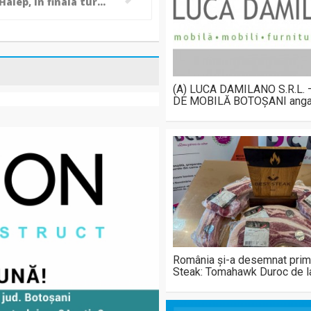
Simona Halep, în finala turneului de la Madrid!
(A) LUCA DAMILANO S.R.L.
DE MOBILĂ BOTOȘANI anga
România și-a desemnat prim
Steak: Tomahawk Duroc de 