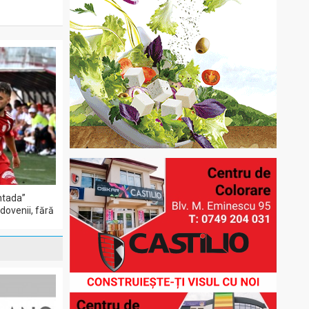
ntada”
dovenii, fără