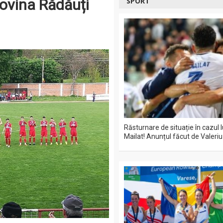
covina Rădăuți
SPORT
Răsturnare de situație în cazul 
Mailat! Anunțul făcut de Valeriu