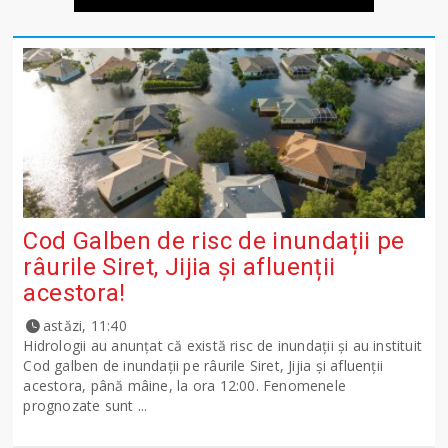
Cod Galben de risc de inundații pe
râurile Siret, Jijia și afluenții
acestora!
astăzi, 11:40
Hidrologii au anunțat că există risc de inundații și au instituit
Cod galben de inundații pe râurile Siret, Jijia și afluenții
acestora, până mâine, la ora 12:00. Fenomenele
prognozate sunt ...