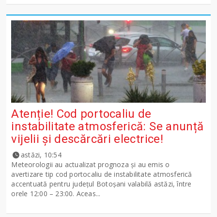
Atenție! Cod portocaliu de
instabilitate atmosferică: Se anunță
vijelii și descărcări electrice!
astăzi, 10:54
Meteorologii au actualizat prognoza și au emis o
avertizare tip cod portocaliu de instabilitate atmosferică
accentuată pentru județul Botoșani valabilă astăzi, între
orele 12:00 – 23:00. Aceas...