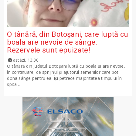
O tânără, din Botoșani, care luptă cu
boala are nevoie de sânge.
Rezervele sunt epuizate!
astăzi, 13:30
O tânără din județul Botoșani luptă cu boala și are nevoie,
în continuare, de sprijinul și ajutorul semenilor care pot
dona sânge pentru ea. Își petrece majoritatea timpului în
spita...