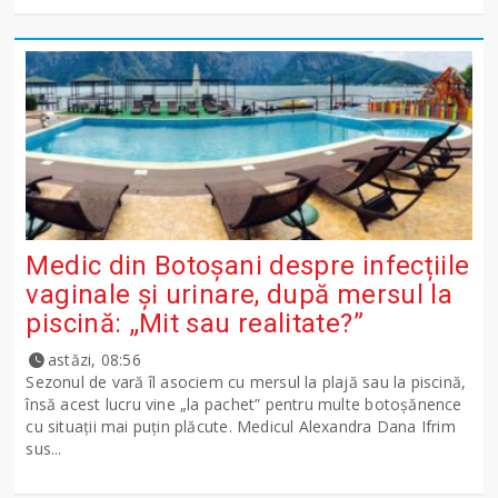
Medic din Botoșani despre infecțiile
vaginale și urinare, după mersul la
piscină: „Mit sau realitate?”
astăzi, 08:56
Sezonul de vară îl asociem cu mersul la plajă sau la piscină,
însă acest lucru vine „la pachet” pentru multe botoșănence
cu situații mai puțin plăcute. Medicul Alexandra Dana Ifrim
sus...