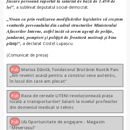
fiecare persoană raportat la salariul de bază de 1.450 de
lei”
, a subliniat deputatul social-democrat.
„Vreau ca prin realizarea modificărilor legislative să creștem
veniturile personalului din cadrul structurilor Ministerului
Afacerilor Interne, astfel încât să avem agenți de poliție,
jandarmi, pompieri și polițiști de frontieră motivați și bine
plătiți”,
a declarat Costel Lupașcu.
(Comunicat de presa)
Pub
Marius Dănilă, fondatorul Brutăriei Rustik Pan:
„Am revenit acasă pentru a construi ceva autentic,
în locul din care am plecat”
Pub
Baza de cereale LITENI revoluționează piața
locală a transporturilor! Salarii la nivelul profesiilor
din domeniul medical si tehnic
Pub
(A) Oportunitate de angajare - Magazin
"Meseriașul"