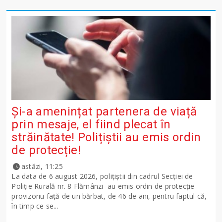
Și-a amenințat partenera de viață
prin mesaje, el fiind plecat în
străinătate! Polițiștii au emis ordin
de protecție!
astăzi, 11:25
La data de 6 august 2026, polițiștii din cadrul Secției de
Poliție Rurală nr. 8 Flămânzi au emis ordin de protecție
provizoriu față de un bărbat, de 46 de ani, pentru faptul că,
în timp ce se...