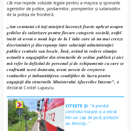
cât mai repede soluțiile legale pentru a majora și sporurile
agențiilor de poliție, jandarmilor, pompierilor și salariațiilor
de la poliția de froniteră.
„Am constatat că toți miniștrii lucrează foarte aplicat asupra
grilelor de salarizare pentru fiecare categorie socială, astfel
încât să avem o nouă lege de la 1 iulie care să nu mai creeze
discriminări și discrepanțe între salariații administrației
publice centrale sau locale. Însă, având în vedere situația
actuală a angajațiilor din structurile de ordine publică și aici
mă refer la deficitul de personal și de echipamente cu care se
confruntă acest domeniu, avem nevoie de creșterea
veniturilor și îmbunătățirea condițiilor de lucru pentru
angajații din structurile Ministerului Afacerilor Interne”,
a
declarat Costel Lupașcu.
CITEȘTE ȘI:
"A pierdut
controlul mașinii și a intrat
într-un cap de pod, polițiștii
au descop..."