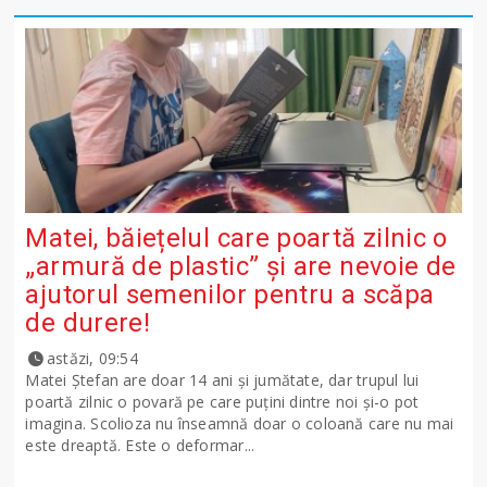
Matei, băiețelul care poartă zilnic o
„armură de plastic” și are nevoie de
ajutorul semenilor pentru a scăpa
de durere!
astăzi, 09:54
Matei Ștefan are doar 14 ani și jumătate, dar trupul lui
poartă zilnic o povară pe care puțini dintre noi și-o pot
imagina. Scolioza nu înseamnă doar o coloană care nu mai
este dreaptă. Este o deformar...