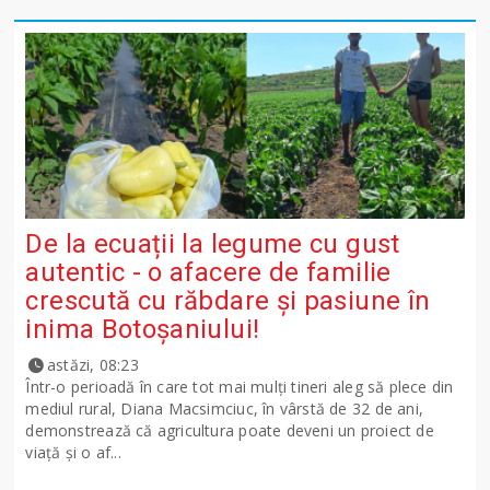
De la ecuații la legume cu gust
autentic - o afacere de familie
crescută cu răbdare și pasiune în
inima Botoșaniului!
astăzi, 08:23
Într-o perioadă în care tot mai mulți tineri aleg să plece din
mediul rural, Diana Macsimciuc, în vârstă de 32 de ani,
demonstrează că agricultura poate deveni un proiect de
viață și o af...