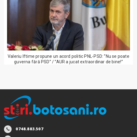
Valeriu Iftime propune un acord politic PNL-PSD: ”Nu se poate
guverna fără PSD” / ”AUR a jucat extraordinar de bine!”
0748.883.507