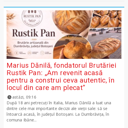
Marius Dănilă, fondatorul Brutăriei
Rustik Pan: „Am revenit acasă
pentru a construi ceva autentic, în
locul din care am plecat”
astăzi, 09:16
După 18 ani petrecuți în Italia, Marius Dănilă a luat una
dintre cele mai importante decizii ale vieții sale: să se
întoarcă acasă, în județul Botoșani. La Dumbrăvița, în
comuna Ibăne...