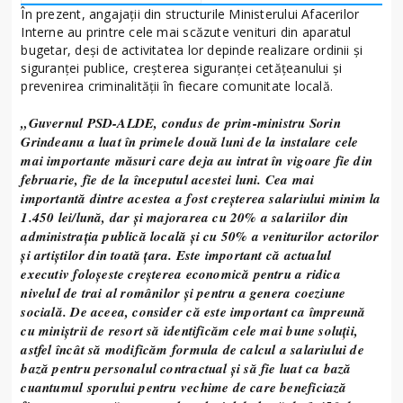
În prezent, angajații din structurile Ministerului Afacerilor
Interne au printre cele mai scăzute venituri din aparatul
bugetar, deși de activitatea lor depinde realizare ordinii şi
siguranţei publice, creşterea siguranţei cetăţeanului şi
prevenirea criminalităţii în fiecare comunitate locală.
„Guvernul PSD-ALDE, condus de prim-ministru Sorin
Grindeanu a luat în primele două luni de la instalare cele
mai importante măsuri care deja au intrat în vigoare fie din
februarie, fie de la începutul acestei luni. Cea mai
importantă dintre acestea a fost creșterea salariului minim la
1.450 lei/lună, dar și majorarea cu 20% a salariilor din
administrația publică locală și cu 50% a veniturilor actorilor
și artiștilor din toată țara. Este important că actualul
executiv foloșeste creşterea economică pentru a ridica
nivelul de trai al românilor și pentru a genera coeziune
socială. De aceea, consider că este important ca împreună
cu miniștrii de resort să identificăm cele mai bune soluții,
astfel încât să modificăm formula de calcul a salariului de
bază pentru personalul contractual și să fie luat ca bază
cuantumul sporului pentru vechime de care beneficiază