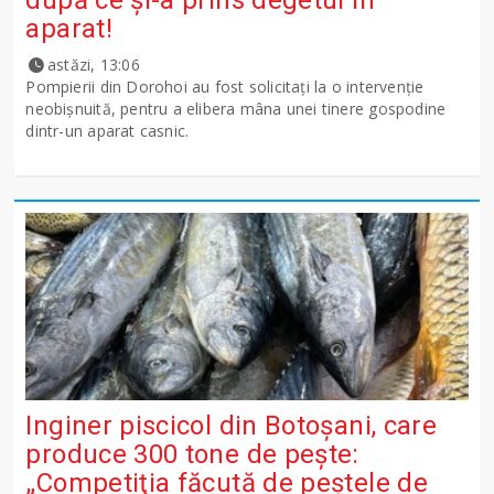
după ce și-a prins degetul în
aparat!
astăzi, 13:06
Pompierii din Dorohoi au fost solicitați la o intervenție
neobișnuită, pentru a elibera mâna unei tinere gospodine
dintr-un aparat casnic.
Inginer piscicol din Botoşani, care
produce 300 tone de peşte:
„Competiţia făcută de peştele de