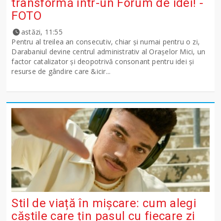
transformă într-un Forum de idei! -
FOTO
astăzi, 11:55
Pentru al treilea an consecutiv, chiar și numai pentru o zi,
Darabaniul devine centrul administrativ al Orașelor Mici, un
factor catalizator și deopotrivă consonant pentru idei și
resurse de gândire care &icir...
Stil de viață în mișcare: cum alegi
căștile care țin pasul cu fiecare zi