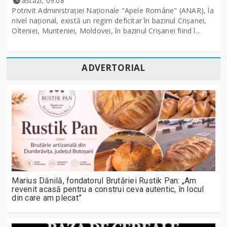
astăzi, 09:08
Potrivit Administraţiei Naţionale "Apele Române" (ANAR), la
nivel naţional, există un regim deficitar în bazinul Crişanei,
Olteniei, Munteniei, Moldovei, în bazinul Crişanei fiind î...
ADVERTORIAL
Marius Dănilă, fondatorul Brutăriei Rustik Pan: „Am
revenit acasă pentru a construi ceva autentic, în locul
din care am plecat”