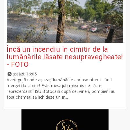
Încă un incendiu în cimitir de la
lumânările lăsate nesupravegheate!
- FOTO
astăzi, 16:05
Aveți grijă unde așezați lumânările aprinse atunci când
mergeți la cimitir! Este mesajul transmis de către
reprezentanții ISU Botoșani după ce, vineri, pompierii au
fost chemați să lichideze un in...