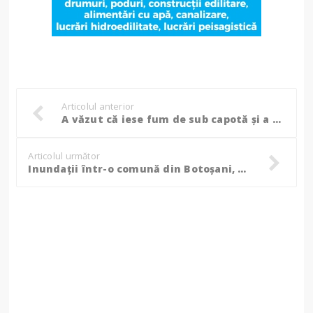
Articolul anterior
A văzut că iese fum de sub capotă și a oprit imediat, au intervenit două echipaje de pompieri!
Articolul următor
Inundații într-o comună din Botoșani, pompierii intervin pentru evacuarea apei din gospodării și locuințe! (Foto)