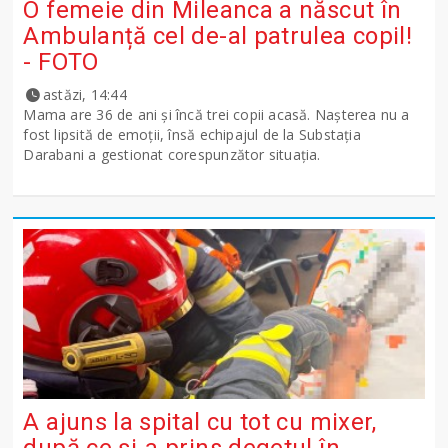
O femeie din Mileanca a născut în
Ambulanță cel de-al patrulea copil!
- FOTO
astăzi, 14:44
Mama are 36 de ani și încă trei copii acasă. Nașterea nu a
fost lipsită de emoții, însă echipajul de la Substația
Darabani a gestionat corespunzător situația.
A ajuns la spital cu tot cu mixer,