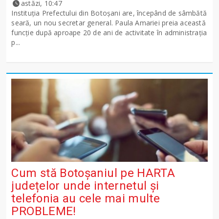
astăzi, 10:47
Instituția Prefectului din Botoșani are, începând de sâmbătă
seară, un nou secretar general. Paula Amariei preia această
funcție după aproape 20 de ani de activitate în administrația
p...
Cum stă Botoșaniul pe HARTA
județelor unde internetul și
telefonia au cele mai multe
PROBLEME!