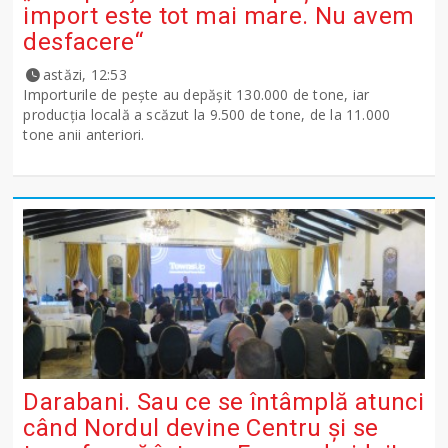
import este tot mai mare. Nu avem
desfacere“
astăzi, 12:53
Importurile de peşte au depăşit 130.000 de tone, iar
producţia locală a scăzut la 9.500 de tone, de la 11.000
tone anii anteriori.
Darabani. Sau ce se întâmplă atunci
când Nordul devine Centru și se