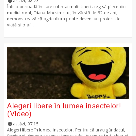
astăzi, 08:23
Într-o perioadă în care tot mai mulți tineri aleg să plece din
mediul rural, Diana Macsimciuc, în vârstă de 32 de ani,
demonstrează că agricultura poate deveni un proiect de
viață și o af...
Alegeri libere în lumea insectelor!
(Video)
astăzi, 07:15
Alegeri libere în lumea insectelor. Pentru că urau gândacul,
furnica și viespea au votat insecticidul! Au murit toti, chiar și