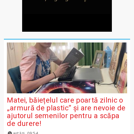
Matei, băiețelul care poartă zilnic o
„armură de plastic” și are nevoie de
ajutorul semenilor pentru a scăpa
de durere!
astăzi, 09:54