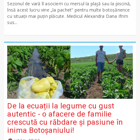
Sezonul de vară îl asociem cu mersul la plajă sau la piscină,
însă acest lucru vine „la pachet” pentru multe botoșănence
cu situații mai puțin plăcute. Medicul Alexandra Dana Ifrim
sus...
De la ecuații la legume cu gust
autentic - o afacere de familie
crescută cu răbdare și pasiune în
inima Botoșaniului!