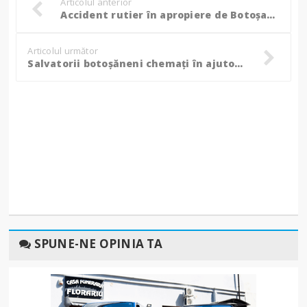
Articolul anterior
Accident rutier în apropiere de Botoșani, trafic blocat pe ambele sensuri! (foto)
Articolul următor
Salvatorii botoșăneni chemați în ajutor: Patru incendii produse în ultimele ore! (foto)
SPUNE-NE OPINIA TA