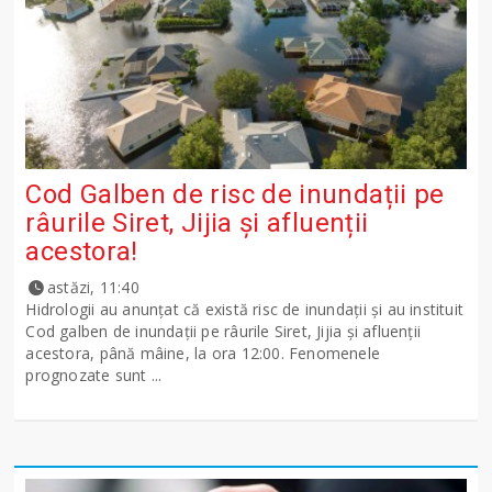
Cod Galben de risc de inundații pe
râurile Siret, Jijia și afluenții
acestora!
astăzi, 11:40
Hidrologii au anunțat că există risc de inundații și au instituit
Cod galben de inundații pe râurile Siret, Jijia și afluenții
acestora, până mâine, la ora 12:00. Fenomenele
prognozate sunt ...