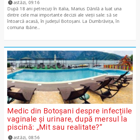
astăzi, 09:16
După 18 ani petrecuți în Italia, Marius Dănilă a luat una
dintre cele mai importante decizii ale vieții sale: să se
întoarcă acasă, în județul Botoșani. La Dumbrăvița, în
comuna Ibăne...
Medic din Botoșani despre infecțiile
vaginale și urinare, după mersul la
piscină: „Mit sau realitate?”
astăzi, 08:56