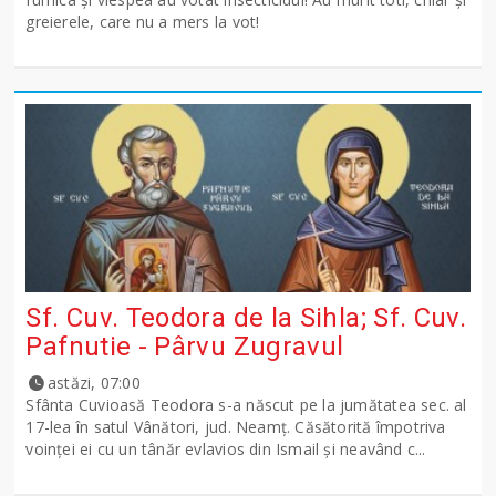
greierele, care nu a mers la vot!
Sf. Cuv. Teodora de la Sihla; Sf. Cuv.
Pafnutie - Pârvu Zugravul
astăzi, 07:00
Sfânta Cuvioasă Teodora s-a născut pe la jumătatea sec. al
17-lea în satul Vânători, jud. Neamţ. Căsătorită împotriva
voinţei ei cu un tânăr evlavios din Ismail şi neavând c...