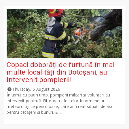
Copaci doborâți de furtună în mai
multe localități din Botoșani, au
intervenit pompierii!
Thursday, 6 August 2026
În urmă cu puțin timp, pompierii militari și voluntari au
intervenit pentru înlăturarea efectelor fenomenelor
meteorologice periculoase, care au creat situații de risc
pentru cetățeni și bunuri. &I...