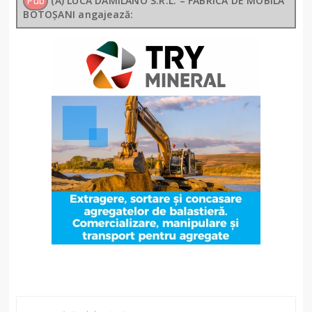
Pub
(A) LUCA DAMILANO S.R.L. – FABRICA DE MOBILĂ
BOTOȘANI angajează: