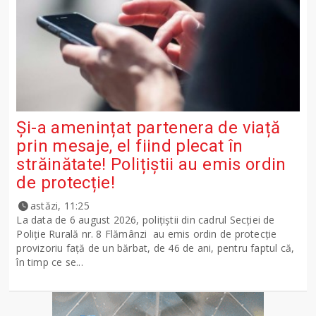
Și-a amenințat partenera de viață
prin mesaje, el fiind plecat în
străinătate! Polițiștii au emis ordin
de protecție!
astăzi, 11:25
La data de 6 august 2026, polițiștii din cadrul Secției de
Poliție Rurală nr. 8 Flămânzi au emis ordin de protecție
provizoriu față de un bărbat, de 46 de ani, pentru faptul că,
în timp ce se...