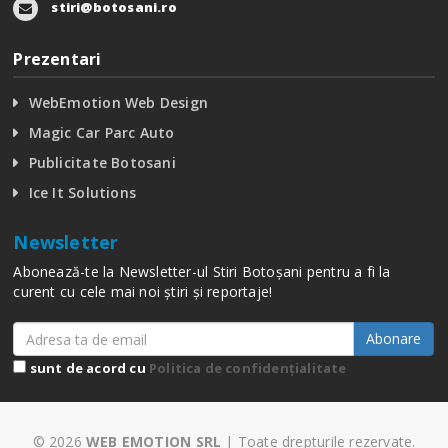
stiri@botosani.ro
Prezentari
WebEmotion Web Design
Magic Car Parc Auto
Publicitate Botosani
Ice It Solutions
Newsletter
Abonează-te la Newsletter-ul Stiri Botoșani pentru a fi la
curent cu cele mai noi știri și reportaje!
Abonare
sunt de acord cu
Politica de confidențialitate
© 2026
WEB EMOTION SRL
| Toate drepturile rezervate.