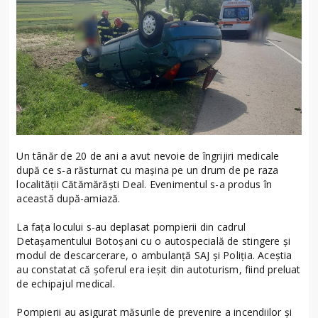
Un tânăr de 20 de ani a avut nevoie de îngrijiri medicale
după ce s-a răsturnat cu mașina pe un drum de pe raza
localității Cătămărăști Deal. Evenimentul s-a produs în
această după-amiază.
La fața locului s-au deplasat pompierii din cadrul
Detașamentului Botoșani cu o autospecială de stingere și
modul de descarcerare, o ambulanță SAJ și Poliția. Aceștia
au constatat că șoferul era ieșit din autoturism, fiind preluat
de echipajul medical.
Pompierii au asigurat măsurile de prevenire a incendiilor și