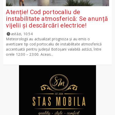
Atenție! Cod portocaliu de
instabilitate atmosferică: Se anunță
vijelii și descărcări electrice!
astăzi, 10:54
Meteorologii au actualizat prognoza și au emis o
avertizare tip cod portocaliu de instabilitate atmosferică
accentuată pentru județul Botoșani valabilă astăzi, între
orele 12:00 – 23:00. Aceas...