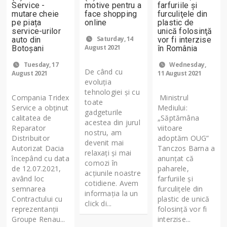
Service -
motive pentru a
farfuriile şi
mutare cheie
face shopping
furculiţele din
pe piața
online
plastic de
service-urilor
unică folosinţă
Saturday, 14
auto din
vor fi interzise
August 2021
Botoșani
în România
Tuesday, 17
Wednesday,
De când cu
August 2021
11 August 2021
evoluția
tehnologiei și cu
Compania Tridex
Ministrul
toate
Service a obținut
Mediului:
gadgeturile
calitatea de
„Săptămâna
acestea din jurul
Reparator
viitoare
nostru, am
Distribuitor
adoptăm OUG”
devenit mai
Autorizat Dacia
Tanczos Barna a
relaxați și mai
începând cu data
anunţat că
comozi în
de 12.07.2021,
paharele,
acțiunile noastre
având loc
farfuriile şi
cotidiene. Avem
semnarea
furculiţele din
informația la un
Contractului cu
plastic de unică
click di...
reprezentanții
folosinţă vor fi
Groupe Renau...
interzise...