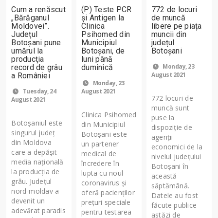
Cum a renăscut
(P) Teste PCR
772 de locuri
„Bărăganul
și Antigen la
de muncă
Moldovei”.
Clinica
libere pe piața
Judeţul
Psihomed din
muncii din
Botoșani pune
Municipiul
județul
umărul la
Botoșani, de
Botoșani
producţia
luni până
Monday, 23
record de grâu
duminică
August 2021
a României
Monday, 23
Tuesday, 24
August 2021
772 locuri de
August 2021
muncă sunt
Clinica Psihomed
puse la
Botoşaniul este
din Municipiul
dispoziție de
singurul judeţ
Botoșani este
agenții
din Moldova
un partener
economici de la
care a depăşit
medical de
nivelul județului
media naţională
încredere în
Botoșani în
la producţia de
lupta cu noul
această
grâu. Judeţul
coronavirus și
săptămână.
nord-moldav a
oferă pacienților
Datele au fost
devenit un
prețuri speciale
făcute publice
adevărat paradis
pentru testarea
astăzi de