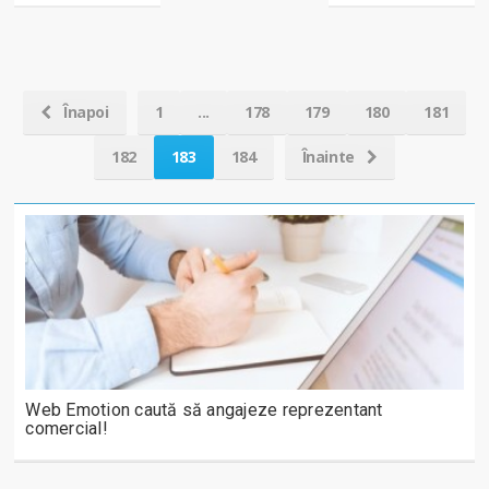
Înapoi
1
...
178
179
180
181
182
183
184
Înainte
Web Emotion caută să angajeze reprezentant
comercial!