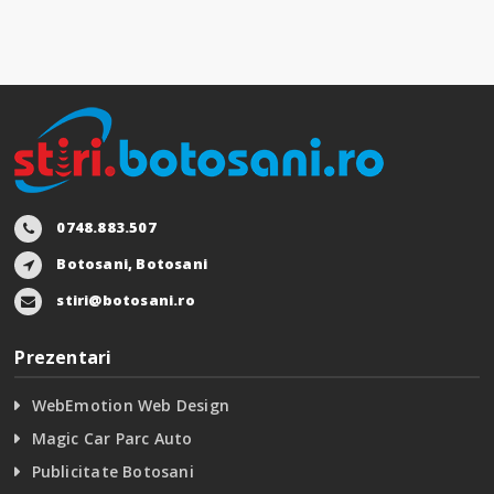
0748.883.507
Botosani, Botosani
stiri@botosani.ro
Prezentari
WebEmotion Web Design
Magic Car Parc Auto
Publicitate Botosani