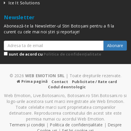
Ice It Solutions
Newsletter
Abonează-te la Newsletter-ul Stiri Botoșani pentru a fi la
curent cu cele mai noi știri și reportaje!
Abonare
sunt de acord cu
Politica de confidențialitate
© 2026
WEB EMOTION SRL
| Toate drepturile rezervate.
Prima pagină
Contact
Publicitate / Rate card
Codul deontologic
Web Emotion, Live.Botosani.ro, Botosani.ro Stiri.Botosani.ro si
logo-urile acestora sunt marci inregistrate ale Web Emotion.
Toate celelalte marci sunt proprietatea companiilor
detinatoare. Reproducerea continutului din acest site este
permisa numai cu acordul Web Emotion.
Termeni și condiții
|
Politica de confidențialitate
|
Despre
Cookie-uri
|
Setări cookie-uri