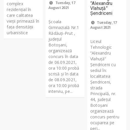
Tuesday, 17
”Alexandru
complex
August 2021
Vlahuță”
rezidențial în
Șendriceni
care calitatea
vieții primează în
Școala
Tuesday, 17
fața densității
Gimnazială Nr.1
August 2021
urbanistice
Rădăuți-Prut ,
județul
Liceul
Botoșani,
Tehnologic
organizează
”Alexandru
concurs în data
Vlahuță”
de 06.09.2021,
Șendriceni cu
ora 10:00 probă
sediul în:
scrisă și în data
localitatea
de 08.09.2021,
Șendriceni,
ora 10:00 probă
strada
interviu, pe...
Principală, nr.
44, județul
Botoșani
organizează
concurs pentru
ocuparea pe
peri...