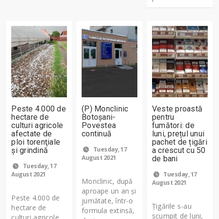
Peste 4.000 de
(P) Monclinic
Veste proastă
hectare de
Botoșani-
pentru
culturi agricole
Povestea
fumători: de
afectate de
continuă
luni, prețul unui
ploi torenţiale
pachet de țigări
Tuesday, 17
şi grindină
a crescut cu 50
August 2021
de bani
Tuesday, 17
August 2021
Tuesday, 17
Monclinic, după
August 2021
aproape un an și
Peste 4.000 de
jumătate, într-o
Țigările s-au
hectare de
formula extinsă,
scumpit de luni,
culturi agricole