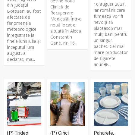
devine noua
16 august 2021,
din județul
Clinică de
iar românii care
Botoșani au fost
Recuperare
fumează vor fi
afectate de
Medicală! Într-o
nevoiți să
fenomenele
nouă locație,
plătească mai
meteorologice
situată în Aleea
mulți bani pentru
înregistrate la
Constantin
un singur
finele lunii iulie și
Gane, nr. 16...
pachet. Cel mai
începutul lunii
mare producător
august, a
de țigarete
declarat, ma...
anun�...
(P) Tridex
(P) Cinci
Paharele,