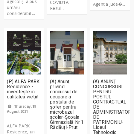
agricol şi a pus
COVID19.
Agenția Jude�...
umărul
Rezul...
considerabil ...
(P) ALFA PARK
(A) Anunț
(A) ANUNȚ
Residence -
privind
CONCURSURI
investește în
concursul de
PENTRU
calitatea vieții!
ocupare a
POSTUL
postului de
CONTRACTUAL
Thursday, 19
șofer pentru
DE
August 2021
microbuzul
ADMINISTRATOR
școlar-Școala
DE
Gimnazială Nr.1
PATRIMONIU-
ALFA PARK
Rădăuți-Prut
Liceul
Residence, un
Tehnologic