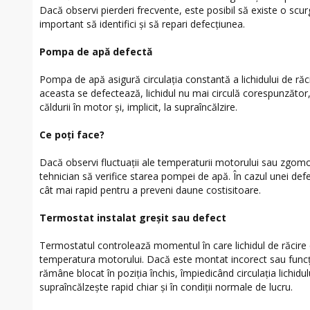
Dacă observi pierderi frecvente, este posibil să existe o scur
important să identifici și să repari defecțiunea.
Pompa de apă defectă
Pompa de apă asigură circulația constantă a lichidului de răc
aceasta se defectează, lichidul nu mai circulă corespunzător
căldurii în motor și, implicit, la supraîncălzire.
Ce poți face?
Dacă observi fluctuații ale temperaturii motorului sau zgomo
tehnician să verifice starea pompei de apă. În cazul unei def
cât mai rapid pentru a preveni daune costisitoare.
Termostat instalat greșit sau defect
Termostatul controlează momentul în care lichidul de răcire ci
temperatura motorului. Dacă este montat incorect sau func
rămâne blocat în poziția închis, împiedicând circulația lichidul
supraîncălzește rapid chiar și în condiții normale de lucru.