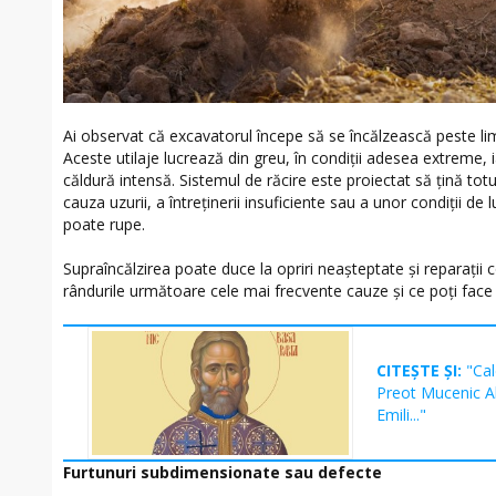
Ai observat că excavatorul începe să se încălzească peste lim
Aceste utilaje lucrează din greu, în condiții adesea extreme,
căldură intensă. Sistemul de răcire este proiectat să țină totu
cauza uzurii, a întreținerii insuficiente sau a unor condiții de l
poate rupe.
Supraîncălzirea poate duce la opriri neașteptate și reparații c
rândurile următoare cele mai frecvente cauze și ce poți face
CITEȘTE ȘI:
"Cal
Preot Mucenic Al
Emili..."
Furtunuri subdimensionate sau defecte