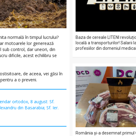
ita normală în timpul lucrului?
Baza de cereale LITENI revoluț
 iar motoarele lor generează
locală a transporturilor! Salarii l
profesiilor din domeniul medical
l sub control, dar uneori, din
ucru dificile, acest echilibru se
ostisitoare, de aceea, vei găsi în
 pentru a o preveni.
endar ortodox, 8 august: Sf.
exandru din Basarabia; Sf. Ier.
România și-a desemnat primul