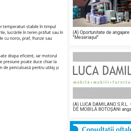
 temperaturi stabile în timpul
ile, lucrările în teren prăfuit sau în
(A) Oportunitate de angajare
"Meseriașul"
de cu noroi, praf, frunze sau
ate disipa eficient, iar motorul
e presiune poate duce chiar la
em de periculoasă pentru utilaj și
(A) LUCA DAMILANO S.R.L.
DE MOBILĂ BOTOȘANI anga