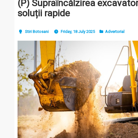
(P) Supraîncălzirea excavator
soluții rapide
Stiri Botosani
Friday, 18 July 2025
Advertorial