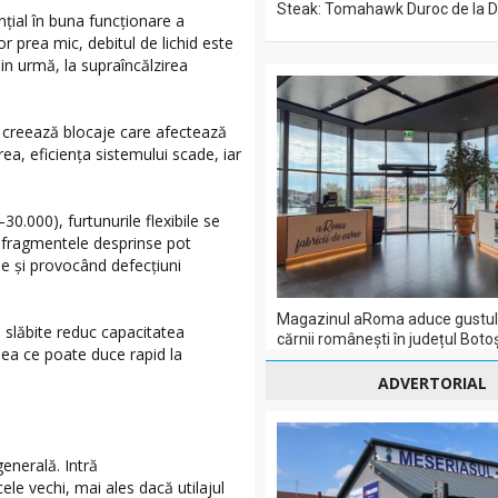
Steak: Tomahawk Duroc de la 
ențial în buna funcționare a
r prea mic, debitul de lichid este
din urmă, la supraîncălzirea
e creează blocaje care afectează
rea, eficiența sistemului scade, iar
0.000), furtunurile flexibile se
ar fragmentele desprinse pot
e și provocând defecțiuni
Magazinul aRoma aduce gustul 
au slăbite reduc capacitatea
cărnii românești în județul Boto
eea ce poate duce rapid la
ADVERTORIAL
generală. Intră
cele vechi, mai ales dacă utilajul