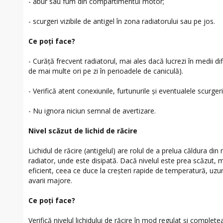
- abur sau fum din compartimentul motor;
- scurgeri vizibile de antigel în zona radiatorului sau pe jos.
Ce poți face?
- Curăță frecvent radiatorul, mai ales dacă lucrezi în medii difi
de mai multe ori pe zi în perioadele de caniculă).
- Verifică atent conexiunile, furtunurile și eventualele scurgeri 
- Nu ignora niciun semnal de avertizare.
Nivel scăzut de lichid de răcire
Lichidul de răcire (antigelul) are rolul de a prelua căldura di
radiator, unde este disipată. Dacă nivelul este prea scăzut, m
eficient, ceea ce duce la creșteri rapide de temperatură, uzur
avarii majore.
Ce poți face?
Verifică nivelul lichidului de răcire în mod regulat și complet