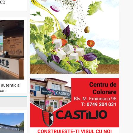
DCD
autentic al
șani