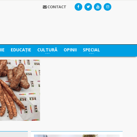
CONTACT
IE
EDUCAȚIE
CULTURĂ
OPINII
SPECIAL