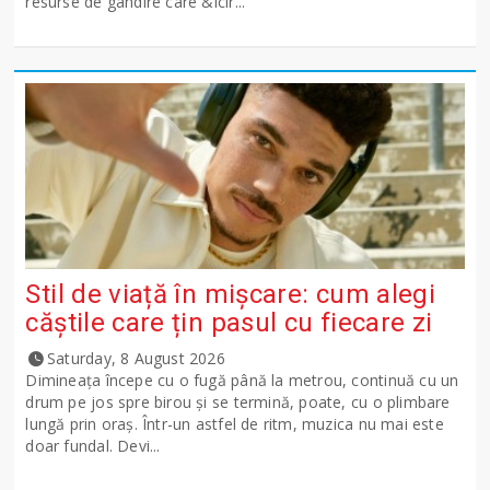
resurse de gândire care &icir...
Stil de viață în mișcare: cum alegi
căștile care țin pasul cu fiecare zi
Saturday, 8 August 2026
Dimineața începe cu o fugă până la metrou, continuă cu un
drum pe jos spre birou și se termină, poate, cu o plimbare
lungă prin oraș. Într-un astfel de ritm, muzica nu mai este
doar fundal. Devi...