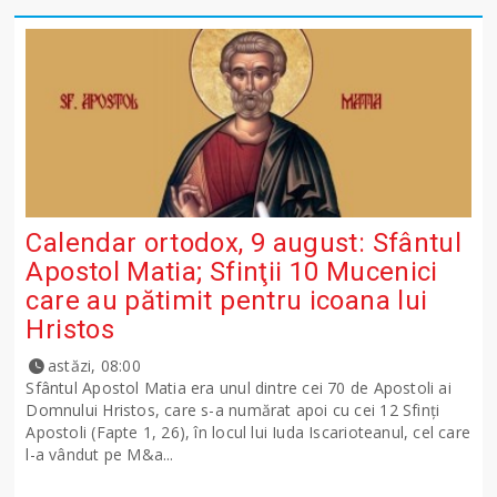
Calendar ortodox, 9 august: Sfântul
Apostol Matia; Sfinţii 10 Mucenici
care au pătimit pentru icoana lui
Hristos
astăzi, 08:00
Sfântul Apostol Matia era unul dintre cei 70 de Apostoli ai
Domnului Hristos, care s-a numărat apoi cu cei 12 Sfinţi
Apostoli (Fapte 1, 26), în locul lui Iuda Iscarioteanul, cel care
l-a vândut pe M&a...