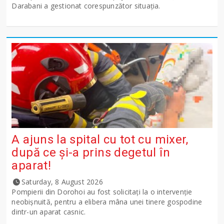
Darabani a gestionat corespunzător situația.
A ajuns la spital cu tot cu mixer,
după ce și-a prins degetul în
aparat!
Saturday, 8 August 2026
Pompierii din Dorohoi au fost solicitați la o intervenție
neobișnuită, pentru a elibera mâna unei tinere gospodine
dintr-un aparat casnic.