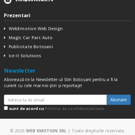
Prezentari
WebEmotion Web Design
Magic Car Parc Auto
Publicitate Botosani
Ice It Solutions
Newsletter
Abonează-te la Newsletter-ul Stiri Botoșani pentru a fi la
curent cu cele mai noi știri și reportaje!
Abonare
sunt de acord cu
Politica de confidențialitate
© 2026
WEB EMOTION SRL
| Toate drepturile rezervate.