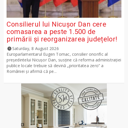
Consilierul lui Nicușor Dan cere
comasarea a peste 1.500 de
primării și reorganizarea județelor!
Saturday, 8 August 2026
Europarlamentarul Eugen Tomac, consilier onorific al
președintelui Nicușor Dan, susține că reforma administrației
publice locale trebuie să devină „prioritatea zero” a
României și afirmă că pe...