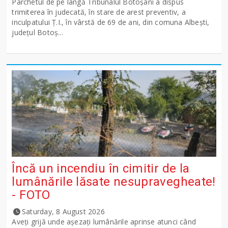
Parchetul de pe lângă Tribunalul Botoşani a dispus
trimiterea în judecată, în stare de arest preventiv, a
inculpatului Ț.I., în vârstă de 69 de ani, din comuna Albești,
județul Botoș...
Încă un incendiu în cimitir de la
lumânările lăsate nesupravegheate!
- FOTO
Saturday, 8 August 2026
Aveți grijă unde așezați lumânările aprinse atunci când