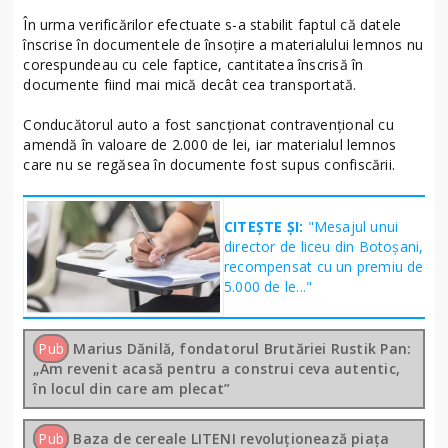
În urma verificărilor efectuate s-a stabilit faptul că datele
înscrise în documentele de însoțire a materialului lemnos nu
corespundeau cu cele faptice, cantitatea înscrisă în
documente fiind mai mică decât cea transportată.
Conducătorul auto a fost sancționat contravențional cu
amendă în valoare de 2.000 de lei, iar materialul lemnos
care nu se regăsea în documente fost supus confiscării.
CITEȘTE ȘI:
"Mesajul unui
director de liceu din Botoșani,
recompensat cu un premiu de
5.000 de le..."
Pub
Marius Dănilă, fondatorul Brutăriei Rustik Pan:
„Am revenit acasă pentru a construi ceva autentic,
în locul din care am plecat”
Pub
Baza de cereale LITENI revoluționează piața