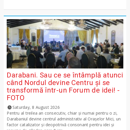
Darabani. Sau ce se întâmplă atunci
când Nordul devine Centru și se
transformă într-un Forum de idei! -
FOTO
Saturday, 8 August 2026
Pentru al treilea an consecutiv, chiar și numai pentru o zi,
Darabaniul devine centrul administrativ al Orașelor Mici, un
factor catalizator și deopotrivă consonant pentru idei și