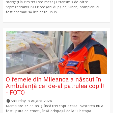
mergeți la cimitir! Este mesajul transmis de către
reprezentanții ISU Botoșani după ce, vineri, pompierii au
fost chemați să lichideze un in...
O femeie din Mileanca a născut în
Ambulanță cel de-al patrulea copil!
- FOTO
Saturday, 8 August 2026
Mama are 36 de ani și încă trei copii acasă. Nașterea nu a
fost lipsită de emoții, însă echipajul de la Substația