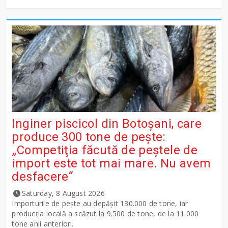
Inginer piscicol din Botoşani, care
produce 300 tone de peşte:
„Competiţia făcută de peştele de
import este tot mai mare. Nu avem
desfacere“
Saturday, 8 August 2026
Importurile de peşte au depăşit 130.000 de tone, iar
producţia locală a scăzut la 9.500 de tone, de la 11.000
tone anii anteriori.