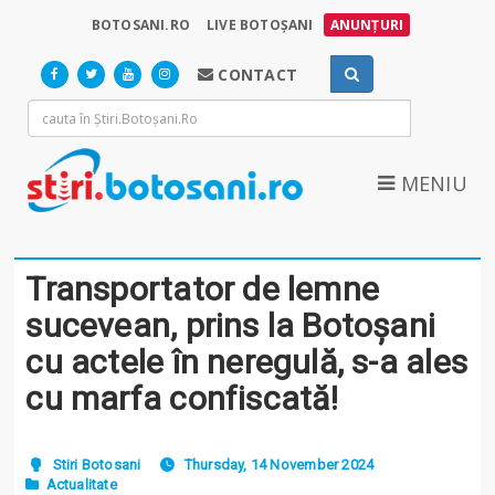
BOTOSANI.RO
LIVE BOTOȘANI
ANUNȚURI
CONTACT
MENIU
Transportator de lemne
sucevean, prins la Botoșani
cu actele în neregulă, s-a ales
cu marfa confiscată!
Stiri Botosani
Thursday, 14 November 2024
Actualitate