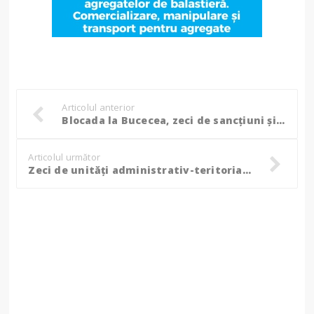
Articolul anterior
Blocada la Bucecea, zeci de sancțiuni și peste 50 de autovehicule controlate de polițiști!
Articolul următor
Zeci de unități administrativ-teritoriale verificate de Garda de Mediu Botoșani, unele au primit avertisment!