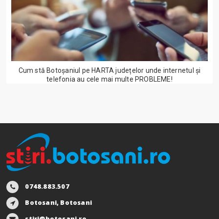
Cum stă Botoșaniul pe HARTA județelor unde internetul și
telefonia au cele mai multe PROBLEME!
0748.883.507
Botosani, Botosani
stiri@botosani.ro