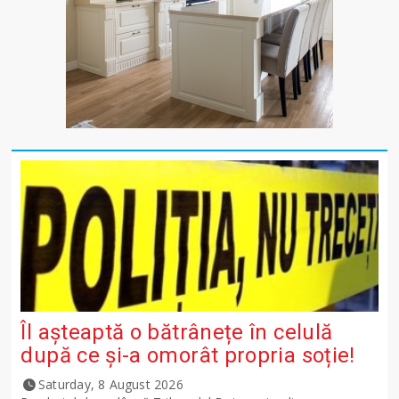
Îl așteaptă o bătrânețe în celulă
după ce și-a omorât propria soție!
Saturday, 8 August 2026