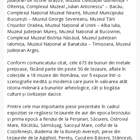
Județean de Istorie Brașov, Muzeul Civilizației Gumelnița –
Oltenița, Complexul Muzeal „Iulian Antonescu” – Bacău,
Complexul Național Muzeal Neamț, Muzeul Municipiului
București – Muzeul George Severeanu, Muzeul Țării
Crișurilor Oradea, Muzeul Național al Unirii – Alba Iulia,
Muzeul Județean Mureș, Muzeul Național al Bucovinei,
Complexul Muzeal Bistrița Năsăud, Muzeul Județean
Ialomița, Muzeul Național al Banatului – Timișoara, Muzeul
Județean Argeș.
Conform comunicatului citat, cele 673 de bunuri din metale
prețioase, făcând parte din peste 50 de tezaure, aflate în
colecțiile a 18 muzee din România, vor fi expuse într-o
scenografie inedită și modernă care pune în valoarea atât
istoria milenară a bunurilor arheologice, cât și bogăția
culturii și civilizației dacice.
Printre cele mai importante piese prezentate în cadrul
expoziției se regăsesc tezaurele de aur din epoca bronzului
și prima epocă a fierului de la Perșinari, Săcuieni, Ostrovul
Mare, Răcătău, Sărmășag, Sacoșul Mare, coiful de la
Coțofenești, diadema de la Bunești-Averești, piese din
tezaurele de la Agighiol, Peretu, Cucuteni-Băiceni, Stâncești,