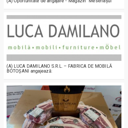
(A) Oportunitate de angajare - Magazin "Meseriașul"
(A) LUCA DAMILANO S.R.L. – FABRICA DE MOBILĂ
BOTOȘANI angajează: