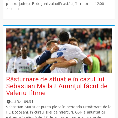
pentru județul Botoșani valabilă astăzi, între orele 12:00 –
23:00. Î...
Răsturnare de situație în cazul lui
Sebastian Mailat! Anunțul făcut de
Valeriu Iftime
astăzi, 09:31
Sebastian Mailat ar putea pleca în perioada următoare de la
FC Botoșani. În cursul zilei de miercuri, GSP a anunțat că
extrema în vârstă de 28 de ani este foarte aproape de