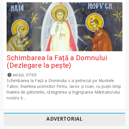
Schimbarea la Față a Domnului
(Dezlegare la peşte)
astăzi, 07:00
Schimbarea la Față a Domnului s-a petrecut pe Muntele
Tabor, înaintea ucenicilor Petru, Iacov și Ioan, cu puțin timp
înainte de pătimirile, răstignirea și îngroparea Mântuitorului
nostru Ii...
ADVERTORIAL