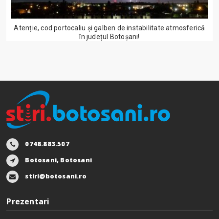
Atenție, cod portocaliu și galben de instabilitate atmosferică
în județul Botoșani!
0748.883.507
Botosani, Botosani
stiri@botosani.ro
Prezentari