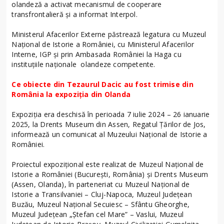
olandeză a activat mecanismul de cooperare
transfrontalieră și a informat Interpol.
Ministerul Afacerilor Externe păstrează legatura cu Muzeul
Național de Istorie a României, cu Ministerul Afacerilor
Interne, IGP și prin Ambasada României la Haga cu
instituțiile naționale olandeze competente.
Ce obiecte din Tezaurul Dacic au fost trimise din
România la expoziția din Olanda
Expoziția era deschisă în perioada 7 iulie 2024 – 26 ianuarie
2025, la Drents Museum din Assen, Regatul Țărilor de Jos,
informează un comunicat al Muzeului Național de Istorie a
României.
Proiectul expozițional este realizat de Muzeul Național de
Istorie a României (București, România) și Drents Museum
(Assen, Olanda), în parteneriat cu Muzeul Național de
Istorie a Transilvaniei – Cluj-Napoca, Muzeul Județean
Buzău, Muzeul Național Secuiesc – Sfântu Gheorghe,
Muzeul Județean „Ștefan cel Mare” – Vaslui, Muzeul