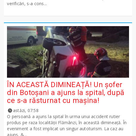
verificări, s-a cons...
ÎN ACEASTĂ DIMINEAȚĂ! Un șofer
din Botoșani a ajuns la spital, după
ce s-a răsturnat cu mașina!
astăzi, 07:58
O persoană a ajuns la spital în urma unui accident rutier
produs pe raza localității Flămânzi, în această dimineață. În
eveniment a fost implicat un singur autoturism. La caz au
ajuns, &...