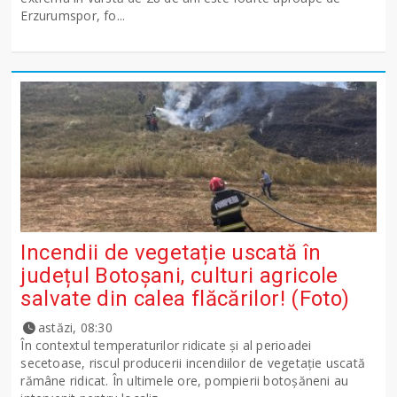
Erzurumspor, fo...
Incendii de vegetație uscată în
județul Botoșani, culturi agricole
salvate din calea flăcărilor! (Foto)
astăzi, 08:30
În contextul temperaturilor ridicate și al perioadei
secetoase, riscul producerii incendiilor de vegetație uscată
rămâne ridicat. În ultimele ore, pompierii botoșăneni au