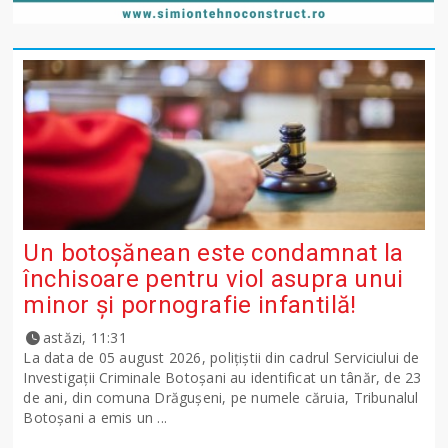
Un botoșănean este condamnat la
închisoare pentru viol asupra unui
minor și pornografie infantilă!
astăzi, 11:31
La data de 05 august 2026, polițiștii din cadrul Serviciului de
Investigații Criminale Botoșani au identificat un tânăr, de 23
de ani, din comuna Drăgușeni, pe numele căruia, Tribunalul
Botoșani a emis un ...