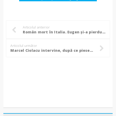
Articolul anterior
Român mort în Italia. Eugen și-a pierdut viața la doar 39 de ani în urma unui accident de muncă!
Articolul următor
Marcel Ciolacu intervine, după ce piese foarte valoroare din tezaurul dacic au fost furate în Olanda!