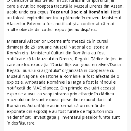
O cantitate uriașă de aur a fost furată în timpul unui jaf
care a avut loc noaptea trecută la Muzeul Drents din Assen,
acolo unde era expus
Tezaurul Dacic al României
. Hoții
au folosit explozibil pentru a pătrunde în muzeu. Ministerul
Afacerilor Externe a fost notificat și a confirmat că mai
multe obiecte din cadrul expoziției au dispărut.
Ministerul Afacerilor Externe informează că în cursul
dimineții de 25 ianuarie Muzeul Național de Istorie a
României și Ministerul Culturii din România au fost
notificate că la Muzeul din Drents, Regatul Țărilor de Jos, în
care are loc expoziția “Dacia! Rijk van goud en zilver/Dacia!
Regatul aurului și argintului” organizată în cooperare cu
Muzeul Național de Istorie a României a fost afectat de o
explozie. Ambasada României la Haga a fost la rândul ei
notificată de MAE olandez. Din primele evaluări această
explozie a avut ca scop intrarea prin efracție în clădirea
muzeului unde sunt expuse piese din tezaurul dacic al
României. Autoritățile au informat că un număr de
exponate din expoziție au fost furate de făptuitori încă
neidentificați. Investigația și inventarul pieselor furate sunt
în desfășurare.