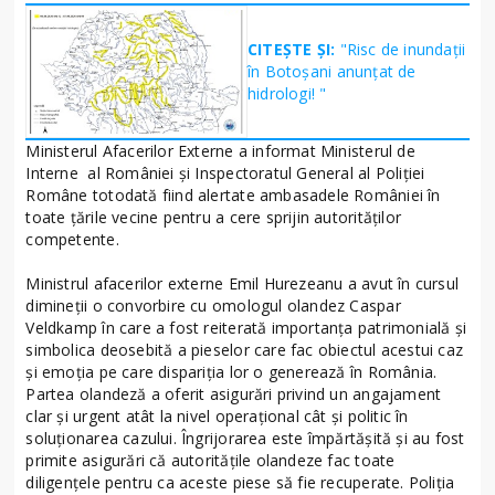
CITEȘTE ȘI:
"Risc de inundații
în Botoșani anunțat de
hidrologi! "
Ministerul Afacerilor Externe a informat Ministerul de
Interne al României și Inspectoratul General al Poliției
Române totodată fiind alertate ambasadele României în
toate țările vecine pentru a cere sprijin autorităților
competente.
Ministrul afacerilor externe Emil Hurezeanu a avut în cursul
dimineții o convorbire cu omologul olandez Caspar
Veldkamp în care a fost reiterată importanța patrimonială și
simbolica deosebită a pieselor care fac obiectul acestui caz
și emoția pe care dispariția lor o generează în România.
Partea olandeză a oferit asigurări privind un angajament
clar și urgent atât la nivel operațional cât și politic în
soluționarea cazului. Îngrijorarea este împărtășită și au fost
primite asigurări că autoritățile olandeze fac toate
diligențele pentru ca aceste piese să fie recuperate. Poliția