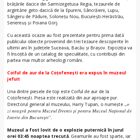
brățările dacice din Sarmizegetusa Regia, tezaurele de
argintărie geto-dacică de la Epureni, Sâncrăieni, Lupu,
Sângeru de Pădure, Solonețu Nou, București-Herăstrău,
Senereuș și Poiana Gorj.
Cu această ocazie au fost prezentate pentru prima dată
publicului obiecte provenind din trei tezaure descoperite în
ultimii ani în județele Suceava, Bacău și Brașov. Expoziția va
fi însoțită de un catalog de specialitate, cu contribuții din
partea mai multor arheologi români.
Coiful de aur de la Coțofenești era expus în muzeul
jefuit
Una dintre piesele de top este Coiful de aur de la
Coțofenești. Piesa este realizată din aur aproape pur.
„o
Directorul general al muzeului, Harry Tupan, o numește
zi neagră pentru Muzeul Drents și pentru Muzeul Național de
Istorie din București”.
Muzeul a fost lovit de o explozie puternică în jurul
orei 03:45 noaptea trecută
. Geamurile au fost sparte, iar