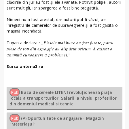
clădirile din jur au fost și ele avariate. Potrivit poliției, autorii
sunt multipli, iar spargerea a fost bine pregătită.
Nimeni nu a fost arestat, dar autorii pot fi văzuți pe
înregistrările camerelor de supraveghere și a fost găsită o
mașină incendiată.
„Piesele mai bune au fost furate, patru
Tupan a declarat:
piese de top din expoziție au dispărut oricum. A existat o
anumită cunoaștere a problemei.”
Sursa antena3.ro
Pub
Baza de cereale LITENI revoluționează piața
locală a transporturilor! Salarii la nivelul profesiilor
din domeniul medical si tehnic
Pub
(A) Oportunitate de angajare - Magazin
"Meseriașul"