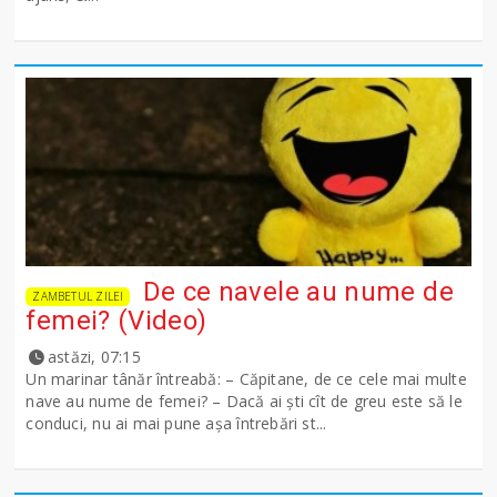
De ce navele au nume de
ZAMBETUL ZILEI
femei? (Video)
astăzi, 07:15
Un marinar tânăr întreabă: – Căpitane, de ce cele mai multe
nave au nume de femei? – Dacă ai şti cît de greu este să le
conduci, nu ai mai pune așa întrebări st...