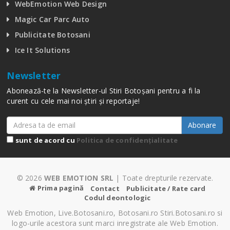
WebEmotion Web Design
Magic Car Parc Auto
Publicitate Botosani
Ice It Solutions
Newsletter
Abonează-te la Newsletter-ul Stiri Botoșani pentru a fi la
curent cu cele mai noi știri și reportaje!
Abonare
sunt de acord cu
Politica de confidențialitate
© 2026
WEB EMOTION SRL
| Toate drepturile rezervate.
Prima pagină
Contact
Publicitate / Rate card
Codul deontologic
Web Emotion, Live.Botosani.ro, Botosani.ro Stiri.Botosani.ro si
logo-urile acestora sunt marci inregistrate ale Web Emotion.