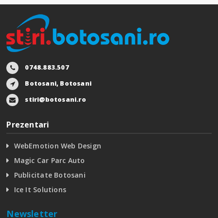
0748.883.507
Botosani, Botosani
stiri@botosani.ro
Prezentari
WebEmotion Web Design
Magic Car Parc Auto
Publicitate Botosani
Ice It Solutions
Newsletter