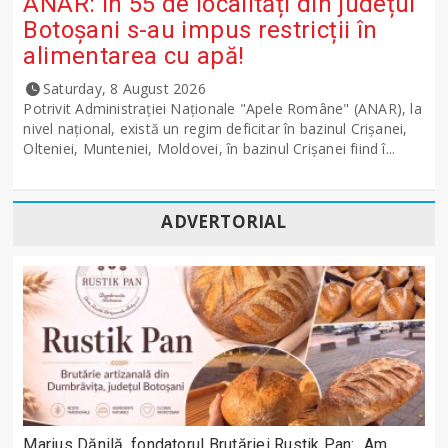
ANAR: În 55 de localități din județul
Botoșani s-au impus restricții în
alimentarea cu apă!
Saturday, 8 August 2026
Potrivit Administraţiei Naţionale "Apele Române" (ANAR), la
nivel naţional, există un regim deficitar în bazinul Crişanei,
Olteniei, Munteniei, Moldovei, în bazinul Crişanei fiind î...
ADVERTORIAL
Marius Dănilă, fondatorul Brutăriei Rustik Pan: „Am