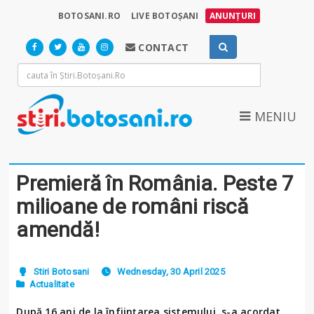
BOTOSANI.RO
LIVE BOTOȘANI
ANUNȚURI
CONTACT
MENIU
Premieră în România. Peste 7
milioane de români riscă
amendă!
Stiri Botosani
Wednesday, 30 April 2025
Actualitate
După 16 ani de la înființarea sistemului, s-a acordat