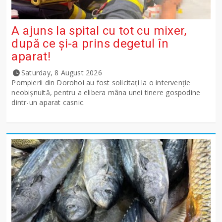
A ajuns la spital cu tot cu mixer,
după ce și-a prins degetul în
aparat!
Saturday, 8 August 2026
Pompierii din Dorohoi au fost solicitați la o intervenție
neobișnuită, pentru a elibera mâna unei tinere gospodine
dintr-un aparat casnic.