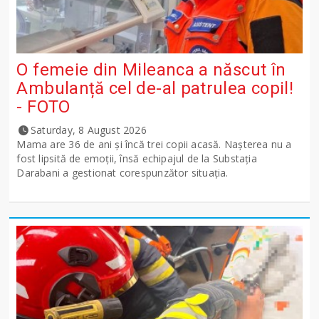
O femeie din Mileanca a născut în
Ambulanță cel de-al patrulea copil!
- FOTO
Saturday, 8 August 2026
Mama are 36 de ani și încă trei copii acasă. Nașterea nu a
fost lipsită de emoții, însă echipajul de la Substația
Darabani a gestionat corespunzător situația.