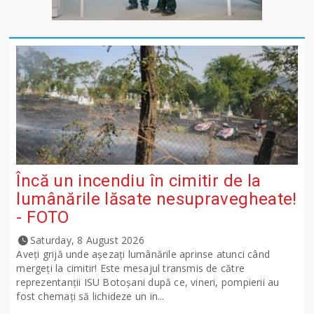
Încă un incendiu în cimitir de la
lumânările lăsate nesupravegheate!
- FOTO
Saturday, 8 August 2026
Aveți grijă unde așezați lumânările aprinse atunci când
mergeți la cimitir! Este mesajul transmis de către
reprezentanții ISU Botoșani după ce, vineri, pompierii au
fost chemați să lichideze un in...