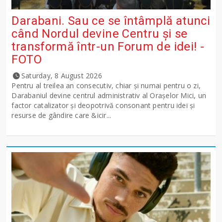
Darabani. Sau ce se întâmplă atunci
când Nordul devine Centru și se
transformă într-un Forum de idei! -
FOTO
Saturday, 8 August 2026
Pentru al treilea an consecutiv, chiar și numai pentru o zi,
Darabaniul devine centrul administrativ al Orașelor Mici, un
factor catalizator și deopotrivă consonant pentru idei și
resurse de gândire care &icir...