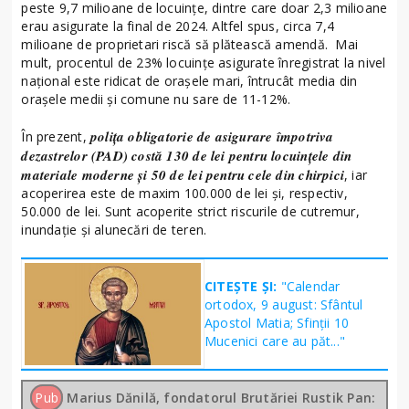
peste 9,7 milioane de locuințe, dintre care doar 2,3 milioane
erau asigurate la final de 2024. Altfel spus, circa 7,4
milioane de proprietari riscă să plătească amendă. Mai
mult, procentul de 23% locuințe asigurate înregistrat la nivel
național este ridicat de orașele mari, întrucât media din
orașele medii și comune nu sare de 11-12%.
polița obligatorie de asigurare împotriva
În prezent,
dezastrelor (PAD) costă 130 de lei pentru locuințele din
materiale moderne și 50 de lei pentru cele din chirpici
, iar
acoperirea este de maxim 100.000 de lei și, respectiv,
50.000 de lei. Sunt acoperite strict riscurile de cutremur,
inundație și alunecări de teren.
CITEȘTE ȘI:
"Calendar
ortodox, 9 august: Sfântul
Apostol Matia; Sfinţii 10
Mucenici care au păt..."
Pub
Marius Dănilă, fondatorul Brutăriei Rustik Pan: