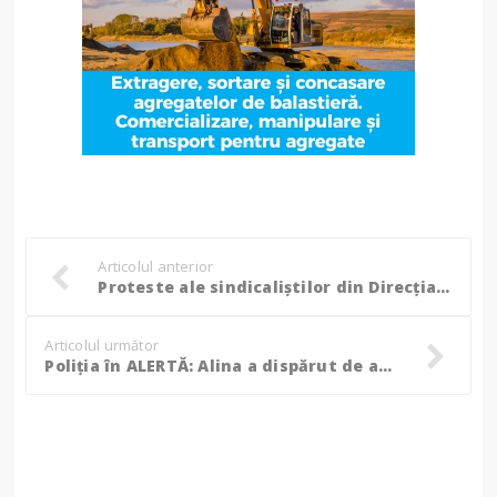
Articolul anterior
Proteste ale sindicaliștilor din Direcția Silvică, nemulțumiți față de proiectul de reorganizare a Romsilva!
Articolul următor
Poliția în ALERTĂ: Alina a dispărut de acasă, sunați la 112 dacă știți ceva despre ea!