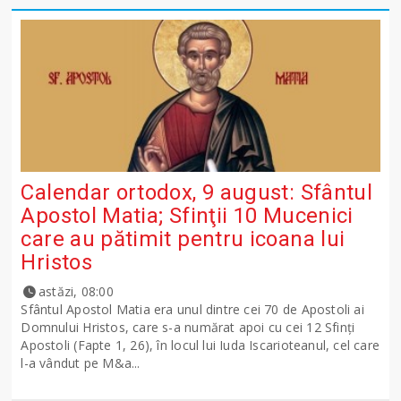
Calendar ortodox, 9 august: Sfântul
Apostol Matia; Sfinţii 10 Mucenici
care au pătimit pentru icoana lui
Hristos
astăzi, 08:00
Sfântul Apostol Matia era unul dintre cei 70 de Apostoli ai
Domnului Hristos, care s-a numărat apoi cu cei 12 Sfinţi
Apostoli (Fapte 1, 26), în locul lui Iuda Iscarioteanul, cel care
l-a vândut pe M&a...