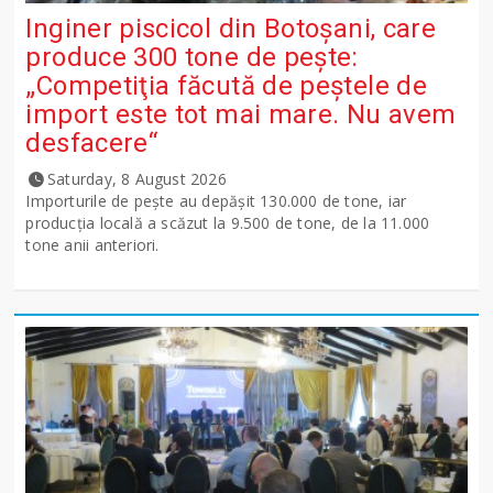
Inginer piscicol din Botoşani, care
produce 300 tone de peşte:
„Competiţia făcută de peştele de
import este tot mai mare. Nu avem
desfacere“
Saturday, 8 August 2026
Importurile de peşte au depăşit 130.000 de tone, iar
producţia locală a scăzut la 9.500 de tone, de la 11.000
tone anii anteriori.