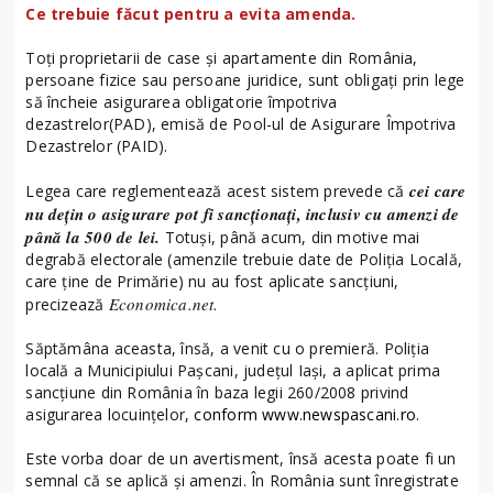
Ce trebuie făcut pentru a evita amenda.
Toți proprietarii de case și apartamente din România,
persoane fizice sau persoane juridice, sunt obligați prin lege
să încheie asigurarea obligatorie împotriva
dezastrelor(PAD), emisă de Pool-ul de Asigurare Împotriva
Dezastrelor (PAID).
cei care
Legea care reglementează acest sistem prevede că
nu dețin o asigurare pot fi sancționați, inclusiv cu amenzi de
până la 500 de lei.
Totuși, până acum, din motive mai
degrabă electorale (amenzile trebuie date de Poliția Locală,
care ține de Primărie) nu au fost aplicate sancțiuni,
Economica.net.
precizează
Săptămâna aceasta, însă, a venit cu o premieră. Poliția
locală a Municipiului Pașcani, județul Iași, a aplicat prima
sancțiune din România în baza legii 260/2008 privind
asigurarea locuințelor,
conform www.newspascani.ro
.
Este vorba doar de un avertisment, însă acesta poate fi un
semnal că se aplică și amenzi. În România sunt înregistrate