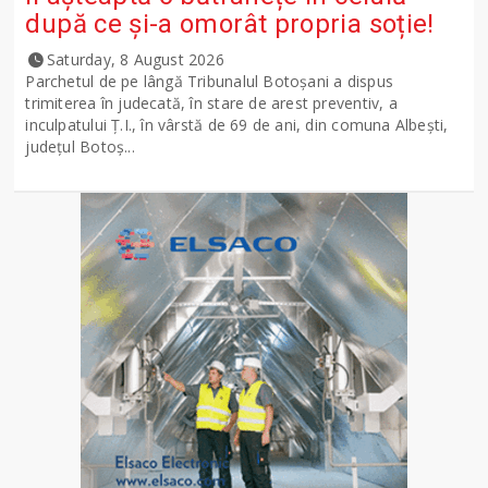
după ce și-a omorât propria soție!
Saturday, 8 August 2026
Parchetul de pe lângă Tribunalul Botoşani a dispus
trimiterea în judecată, în stare de arest preventiv, a
inculpatului Ț.I., în vârstă de 69 de ani, din comuna Albești,
județul Botoș...