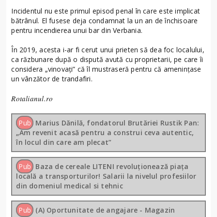
Incidentul nu este primul episod penal în care este implicat
bătrânul. El fusese deja condamnat la un an de închisoare
pentru incendierea unui bar din Verbania.
În 2019, acesta i-ar fi cerut unui prieten să dea foc localului,
ca răzbunare după o dispută avută cu proprietarii, pe care îi
considera „vinovați” că îl mustraseră pentru că amenințase
un vânzător de trandafiri.
Rotalianul.ro
Pub
Marius Dănilă, fondatorul Brutăriei Rustik Pan:
„Am revenit acasă pentru a construi ceva autentic,
în locul din care am plecat”
Pub
Baza de cereale LITENI revoluționează piața
locală a transporturilor! Salarii la nivelul profesiilor
din domeniul medical si tehnic
Pub
(A) Oportunitate de angajare - Magazin