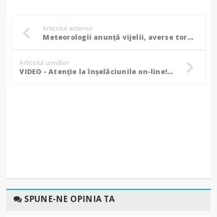
Articolul anterior
Meteorologii anunță vijelii, averse torențiale și descărcări electrice în județul Botoșani!
Articolul următor
VIDEO - Atenție la înșelăciunile on-line! Un bărbat din Botoșani a pierdut 10.000 de lei!
SPUNE-NE OPINIA TA