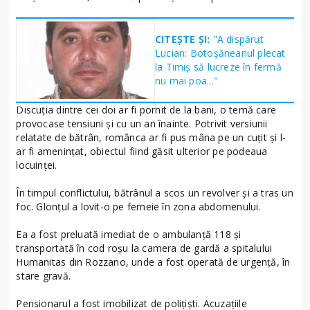
CITEȘTE ȘI:
"A dispărut
Lucian: Botoșăneanul plecat
la Timiș să lucreze în fermă
nu mai poa..."
Discuția dintre cei doi ar fi pornit de la bani, o temă care
provocase tensiuni și cu un an înainte. Potrivit versiunii
relatate de bătrân, românca ar fi pus mâna pe un cuțit și l-
ar fi amenințat, obiectul fiind găsit ulterior pe podeaua
locuinței.
În timpul conflictului, bătrânul a scos un revolver și a tras un
foc. Glonțul a lovit-o pe femeie în zona abdomenului.
Ea a fost preluată imediat de o ambulanță 118 și
transportată în cod roșu la camera de gardă a spitalului
Humanitas din Rozzano, unde a fost operată de urgență, în
stare gravă.
Pensionarul a fost imobilizat de polițiști. Acuzațiile