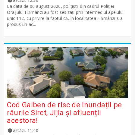
astăzi, 12:30
La data de 06 august 2026, polițiștii din cadrul Poliției
Orașului Flămânzi au fost sesizați prin intermediul apelului
unic 112, cu privire la faptul că, în localitatea Flămânzi s-a
produs un ac...
Cod Galben de risc de inundații pe
râurile Siret, Jijia și afluenții
acestora!
astăzi, 11:40