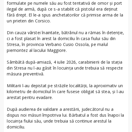
formulate pe numele său au fost tentativă de omor și port
ilegal de armă, după ce s-a stabilit că pistolul era deținut
fără drept. El le-a spus anchetatorilor că primise arma de la
un prieten din Corsico.
Din cauza vârstei înaintate, bătrânul nu a rămas în detenție,
ci a fost plasat în arest la domiciliu în casa fiului său din
Stresa, în provincia Verbano Cusio Ossola, pe malul
piemontez al lacului Maggiore.
Sâmbătă după-amiază, 4 iulie 2026, carabinierii de la stația
din Stresa nu l-au găsit în locuința unde trebuia să respecte
măsura preventivă.
Militarii l-au depistat pe străzile localității, la aproximativ un
kilometru de domiciliul în care fusese obligat să stea, și l-au
arestat pentru evadare.
După audierea de validare a arestării, judecătorul nu a
dispus noi măsuri împotriva lui. Bărbatul a fost dus înapoi la
locuința fiului său, unde trebuia să continue arestul la
domiciliu.