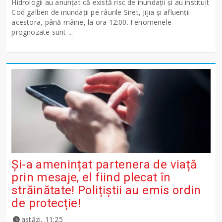
Hidrologii au anunțat că există risc de inundații și au instituit
Cod galben de inundații pe râurile Siret, Jijia și afluenții
acestora, până mâine, la ora 12:00. Fenomenele
prognozate sunt ...
Și-a amenințat partenera de viață
prin mesaje, el fiind plecat în
străinătate! Polițiștii au emis ordin
de protecție!
astăzi, 11:25