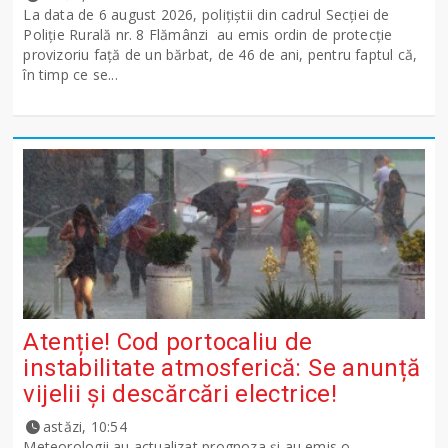
La data de 6 august 2026, polițiștii din cadrul Secției de
Poliție Rurală nr. 8 Flămânzi au emis ordin de protecție
provizoriu față de un bărbat, de 46 de ani, pentru faptul că,
în timp ce se...
Atenție! Cod portocaliu de
instabilitate atmosferică: Se anunță
vijelii și descărcări electrice!
astăzi, 10:54
Meteorologii au actualizat prognoza și au emis o