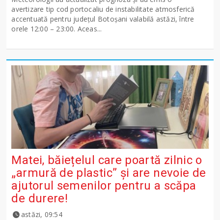
avertizare tip cod portocaliu de instabilitate atmosferică
accentuată pentru județul Botoșani valabilă astăzi, între
orele 12:00 – 23:00. Aceas...
Matei, băiețelul care poartă zilnic o
„armură de plastic” și are nevoie de
ajutorul semenilor pentru a scăpa
de durere!
astăzi, 09:54