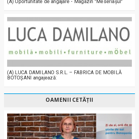
(A) Oportunitate de angajare - Magazin "Meseriașul"
(A) LUCA DAMILANO S.R.L. – FABRICA DE MOBILĂ
BOTOȘANI angajează:
OAMENII CETĂȚII