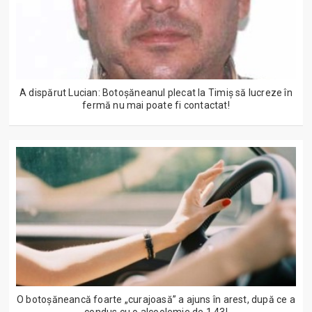
A dispărut Lucian: Botoșăneanul plecat la Timiș să lucreze în
fermă nu mai poate fi contactat!
O botoșăneancă foarte „curajoasă” a ajuns în arest, după ce a