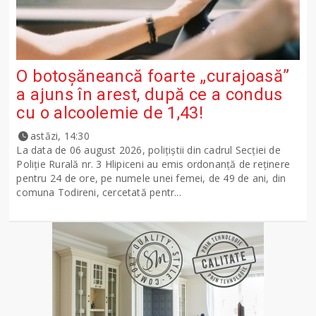
O botoșăneancă foarte „curajoasă”
a ajuns în arest, după ce a condus
cu o alcoolemie de 1,43!
astăzi, 14:30
La data de 06 august 2026, polițiștii din cadrul Secției de
Poliție Rurală nr. 3 Hlipiceni au emis ordonanță de reținere
pentru 24 de ore, pe numele unei femei, de 49 de ani, din
comuna Todireni, cercetată pentr...