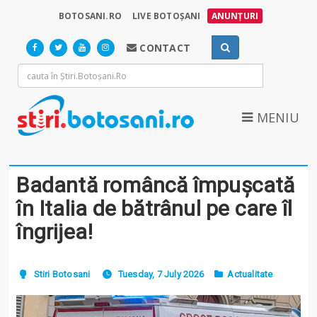
BOTOSANI.RO
LIVE BOTOȘANI
ANUNȚURI
CONTACT
MENIU
Badantă româncă împușcată
în Italia de bătrânul pe care îl
îngrijea!
Stiri Botosani
Tuesday, 7 July 2026
Actualitate