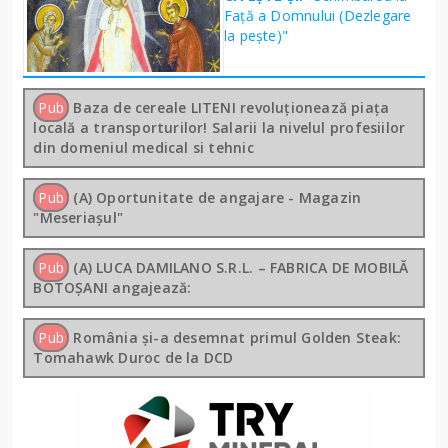
Față a Domnului (Dezlegare
la peşte)"
Pub
Baza de cereale LITENI revoluționează piața
locală a transporturilor! Salarii la nivelul profesiilor
din domeniul medical si tehnic
Pub
(A) Oportunitate de angajare - Magazin
"Meseriașul"
Pub
(A) LUCA DAMILANO S.R.L. – FABRICA DE MOBILĂ
BOTOȘANI angajează:
Pub
România și-a desemnat primul Golden Steak:
Tomahawk Duroc de la DCD