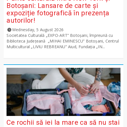
Botoșani: Lansare de carte și
expoziție fotografică în prezența
autorilor!
Wednesday, 5 August 2026
Societatea Culturală „EXPO-ART” Botoșani, împreună cu
Biblioteca Județeană „MIHAI EMINESCU” Botoșani, Centrul
Multicultural „LIVIU REBREANU” Aiud, Fundația „IN...
Ce rochii să iei la mare ca să nu stai