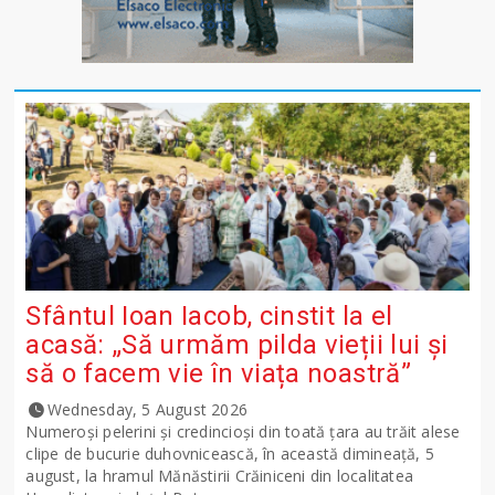
Sfântul Ioan Iacob, cinstit la el
acasă: „Să urmăm pilda vieții lui și
să o facem vie în viața noastră”
Wednesday, 5 August 2026
Numeroși pelerini și credincioși din toată țara au trăit alese
clipe de bucurie duhovnicească, în această dimineață, 5
august, la hramul Mănăstirii Crăiniceni din localitatea