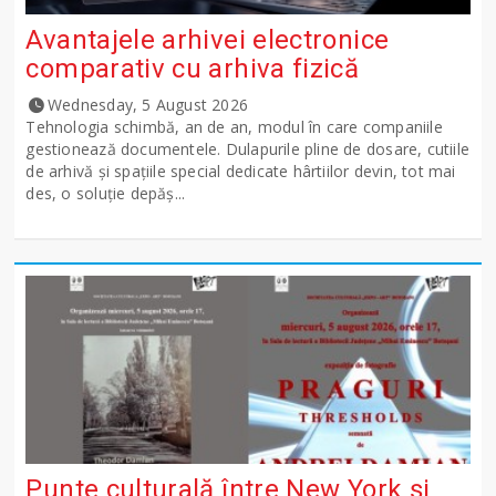
Avantajele arhivei electronice
comparativ cu arhiva fizică
Wednesday, 5 August 2026
Tehnologia schimbă, an de an, modul în care companiile
gestionează documentele. Dulapurile pline de dosare, cutiile
de arhivă și spațiile special dedicate hârtiilor devin, tot mai
des, o soluție depăș...
Punte culturală între New York și