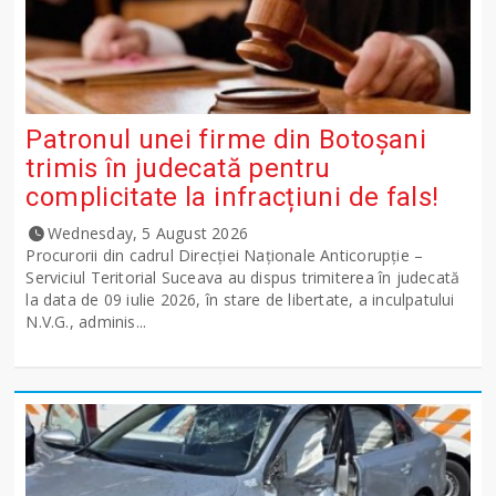
Patronul unei firme din Botoșani
trimis în judecată pentru
complicitate la infracțiuni de fals!
Wednesday, 5 August 2026
Procurorii din cadrul Direcției Naționale Anticorupție –
Serviciul Teritorial Suceava au dispus trimiterea în judecată
la data de 09 iulie 2026, în stare de libertate, a inculpatului
N.V.G., adminis...