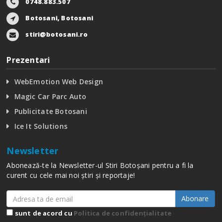
0748.883.507
Botosani, Botosani
stiri@botosani.ro
Prezentari
WebEmotion Web Design
Magic Car Parc Auto
Publicitate Botosani
Ice It Solutions
Newsletter
Abonează-te la Newsletter-ul Stiri Botoșani pentru a fi la
curent cu cele mai noi știri și reportaje!
Abonare
sunt de acord cu
Politica de confidențialitate