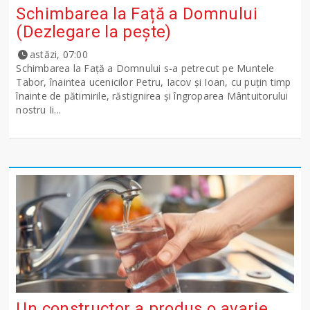
Schimbarea la Față a Domnului
(Dezlegare la peşte)
astăzi, 07:00
Schimbarea la Față a Domnului s-a petrecut pe Muntele
Tabor, înaintea ucenicilor Petru, Iacov și Ioan, cu puțin timp
înainte de pătimirile, răstignirea și îngroparea Mântuitorului
nostru Ii...
Un constructor a produs o avarie