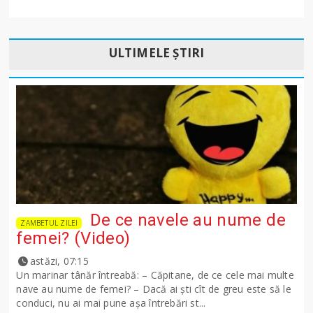
ULTIMELE ȘTIRI
De ce navele au nume de
ZAMBETUL ZILEI
femei? (Video)
astăzi, 07:15
Un marinar tânăr întreabă: – Căpitane, de ce cele mai multe
nave au nume de femei? – Dacă ai şti cît de greu este să le
conduci, nu ai mai pune așa întrebări st...