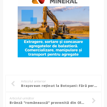
Articolul anterior
Brașovean reținut la Botoșani: Fără permis la volan, dar cu alcool ”la bord”!
Articolul următor
Brânză "românească" provenită din Olanda și Bulgaria! Cum să recunoști produsele autentice