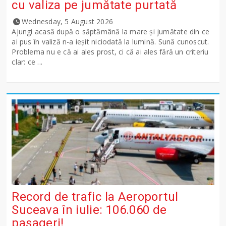
cu valiza pe jumătate purtată
Wednesday, 5 August 2026
Ajungi acasă după o săptămână la mare și jumătate din ce
ai pus în valiză n-a ieșit niciodată la lumină. Sună cunoscut.
Problema nu e că ai ales prost, ci că ai ales fără un criteriu
clar: ce ...
Record de trafic la Aeroportul
Suceava în iulie: 106.060 de
pasageri!