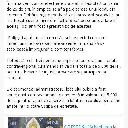
În urma verificărilor efectuate s-a stabilit faptul că un tânăr
de 26 de ani, în timp ce se afla pe o terasa unui local, din
comuna Dobârceni, pe motiv că ar fi provocat scandal și ar
fi adresat cuvinte jignitoare altor două persoane, aflate în
același loc, ar fi fost agresat fizic de acestea.
Polițiștii au demarat cercetări sub aspectul comiterii
infracțiunii de lovire sau late violențe, urmând să se
stabilească împrejurările comiterii faptei.
Totodată, cele trei persoane implicate au fost sancționate
contravențional cu amendă în valoare totală de 5.000 de lei,
pentru adresare de injurii, provocare și participare la
scandal.
De asemenea, administratorul localului public a fost
sancționat contravențional cu amendă în valoare de 5.000
de lei pentru faptul că a servit cu băuturi alcoolice persoane
aflate într-o stare vădită de ebrietate.
CITEȘTE ȘI:
"Schimbarea la