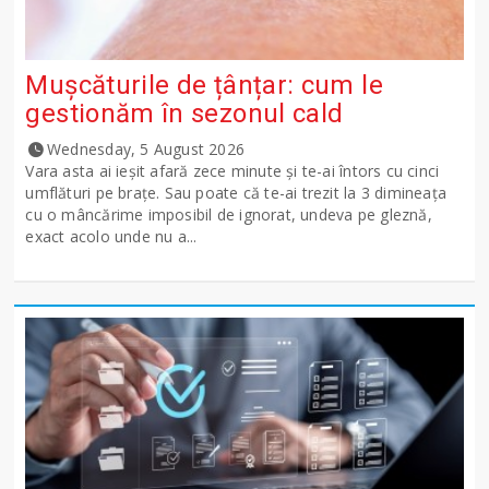
Mușcăturile de țânțar: cum le
gestionăm în sezonul cald
Wednesday, 5 August 2026
Vara asta ai ieșit afară zece minute și te-ai întors cu cinci
umflături pe brațe. Sau poate că te-ai trezit la 3 dimineața
cu o mâncărime imposibil de ignorat, undeva pe gleznă,
exact acolo unde nu a...