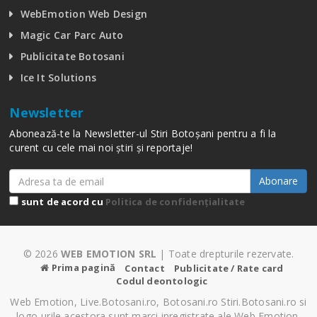
WebEmotion Web Design
Magic Car Parc Auto
Publicitate Botosani
Ice It Solutions
Newsletter
Abonează-te la Newsletter-ul Stiri Botoșani pentru a fi la
curent cu cele mai noi știri și reportaje!
Abonare
sunt de acord cu
Politica de confidențialitate
© 2026
WEB EMOTION SRL
| Toate drepturile rezervate.
Prima pagină
Contact
Publicitate / Rate card
Codul deontologic
Web Emotion, Live.Botosani.ro, Botosani.ro Stiri.Botosani.ro si
logo-urile acestora sunt marci inregistrate ale Web Emotion.