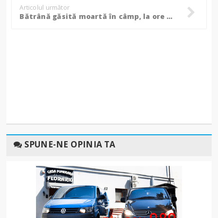
Articolul următor
Bătrână găsită moartă în câmp, la ore bune de la producerea cumplitului accident de la Flămânzi!
SPUNE-NE OPINIA TA