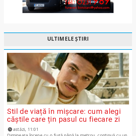
ULTIMELE ȘTIRI
Stil de viață în mișcare: cum alegi
căștile care țin pasul cu fiecare zi
astăzi, 11:01
Dimineața începe cu o fugă până la metrou, continuă cu un