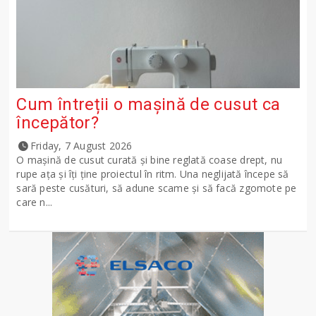
Cum întreții o mașină de cusut ca
începător?
Friday, 7 August 2026
O mașină de cusut curată și bine reglată coase drept, nu
rupe ața și îți ține proiectul în ritm. Una neglijată începe să
sară peste cusături, să adune scame și să facă zgomote pe
care n...