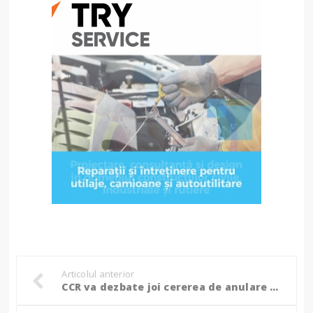
Articolul anterior
CCR va dezbate joi cererea de anulare a alegerilor depusă de Simion. Dacă e respinsă, va valida rezultatul final!