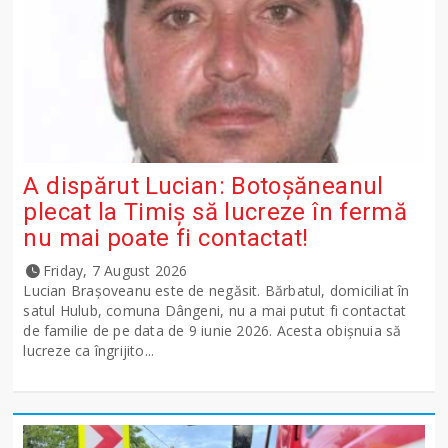
A dispărut Lucian: Botoșăneanul
plecat la Timiș să lucreze în fermă
nu mai poate fi contactat!
Friday, 7 August 2026
Lucian Brașoveanu este de negăsit. Bărbatul, domiciliat în
satul Hulub, comuna Dângeni, nu a mai putut fi contactat
de familie de pe data de 9 iunie 2026. Acesta obișnuia să
lucreze ca îngrijito...