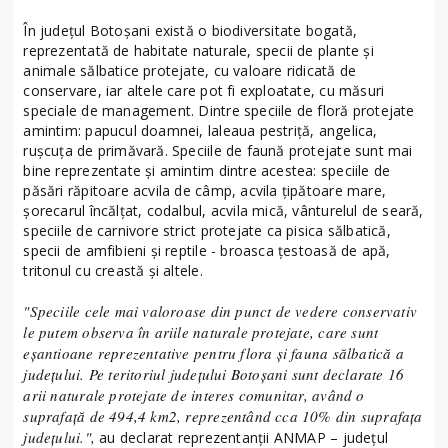
În județul Botoșani există o biodiversitate bogată,
reprezentată de habitate naturale, specii de plante și
animale sălbatice protejate, cu valoare ridicată de
conservare, iar altele care pot fi exploatate, cu măsuri
speciale de management. Dintre speciile de floră protejate
amintim: papucul doamnei, laleaua pestriță, angelica,
rușcuța de primăvară. Speciile de faună protejate sunt mai
bine reprezentate și amintim dintre acestea: speciile de
păsări răpitoare acvila de câmp, acvila țipătoare mare,
șorecarul încălțat, codalbul, acvila mică, vânturelul de seară,
speciile de carnivore strict protejate ca pisica sălbatică,
specii de amfibieni și reptile - broasca țestoasă de apă,
tritonul cu creastă și altele.
"Speciile cele mai valoroase din punct de vedere conservativ
le putem observa în ariile naturale protejate, care sunt
eșantioane reprezentative pentru flora și fauna sălbatică a
județului. Pe teritoriul județului Botoșani sunt declarate 16
arii naturale protejate de interes comunitar, având o
suprafață de 494,4 km2, reprezentând cca 10% din suprafața
județului.",
au declarat reprezentanții ANMAP – județul