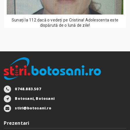
Sunați la 112 dacă o vedeți pe Cristina! Adolescenta este
dispărută de o lună de zile!
0748.883.507
Botosani, Botosani
stiri@botosani.ro
Prezentari