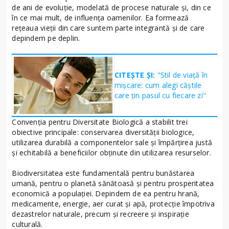
de ani de evoluție, modelată de procese naturale și, din ce
în ce mai mult, de influența oamenilor. Ea formează
rețeaua vieții din care suntem parte integrantă și de care
depindem pe deplin.
CITEȘTE ȘI:
"Stil de viață în
mișcare: cum alegi căștile
care țin pasul cu fiecare zi"
Convenţia pentru Diversitate Biologică a stabilit trei
obiective principale: conservarea diversității biologice,
utilizarea durabilă a componentelor sale și împărțirea justă
și echitabilă a beneficiilor obținute din utilizarea resurselor.
Biodiversitatea este fundamentală pentru bunăstarea
umană, pentru o planetă sănătoasă și pentru prosperitatea
economică a populației. Depindem de ea pentru hrană,
medicamente, energie, aer curat și apă, protecție împotriva
dezastrelor naturale, precum și recreere și inspirație
culturală.