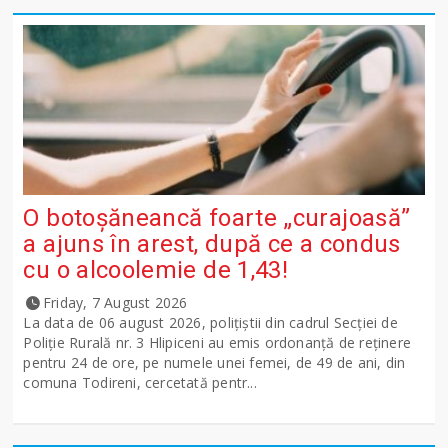
O botoșăneancă foarte „curajoasă”
a ajuns în arest, după ce a condus
cu o alcoolemie de 1,43!
Friday, 7 August 2026
La data de 06 august 2026, polițiștii din cadrul Secției de
Poliție Rurală nr. 3 Hlipiceni au emis ordonanță de reținere
pentru 24 de ore, pe numele unei femei, de 49 de ani, din
comuna Todireni, cercetată pentr...