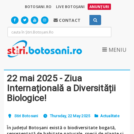
BOTOSANI.RO
LIVE BOTOȘANI
ANUNȚURI
CONTACT
MENIU
22 mai 2025 - Ziua
Internațională a Diversității
Biologice!
Stiri Botosani
Thursday, 22 May 2025
Actualitate
În județul Botoșani există o biodiversitate bogată,
reprezentată de habitate naturale, specii de plante și