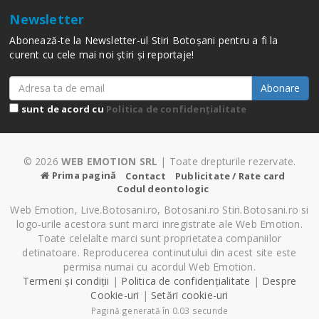
Newsletter
Abonează-te la Newsletter-ul Stiri Botoșani pentru a fi la
curent cu cele mai noi știri și reportaje!
Abonare
sunt de acord cu
Politica de confidențialitate
© 2026
WEB EMOTION SRL
| Toate drepturile rezervate.
Prima pagină
Contact
Publicitate / Rate card
Codul deontologic
Web Emotion, Live.Botosani.ro, Botosani.ro Stiri.Botosani.ro si
logo-urile acestora sunt marci inregistrate ale Web Emotion.
Toate celelalte marci sunt proprietatea companiilor
detinatoare. Reproducerea continutului din acest site este
permisa numai cu acordul Web Emotion.
Termeni și condiții
|
Politica de confidențialitate
|
Despre
Cookie-uri
|
Setări cookie-uri
Pagină generată în 0.03 secunde