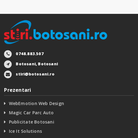
0748.883.507
Botosani, Botosani
stiri@botosani.ro
Prezentari
WebEmotion Web Design
Magic Car Parc Auto
Publicitate Botosani
Ice It Solutions