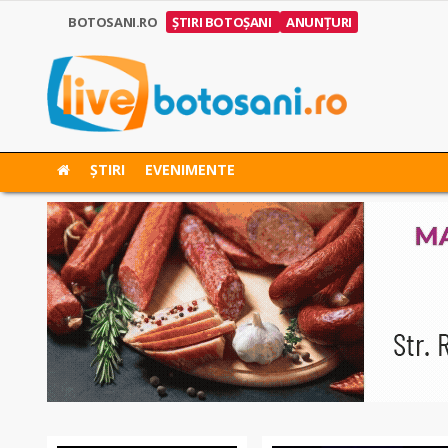
BOTOSANI.RO
ȘTIRI BOTOȘANI
ANUNȚURI
ȘTIRI
EVENIMENTE