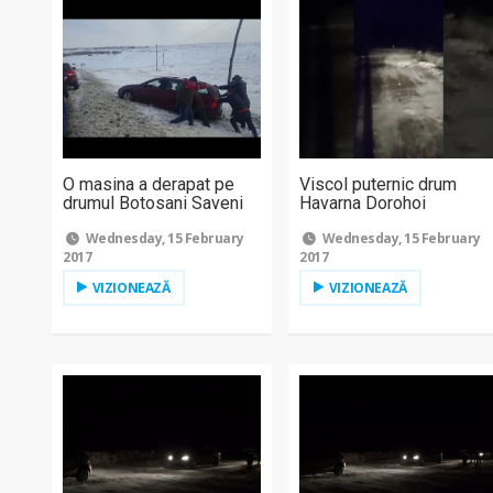
O masina a derapat pe
Viscol puternic drum
drumul Botosani Saveni
Havarna Dorohoi
Wednesday, 15 February
Wednesday, 15 February
2017
2017
VIZIONEAZĂ
VIZIONEAZĂ