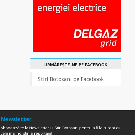
URMĂREȘTE-NE PE FACEBOOK
Stiri Botosani pe Facebook
Newsletter
Abonează-te la Newsletter-ul Stiri Botoșani pentru a fi la curent cu
cele mai noi știri și reportaje!