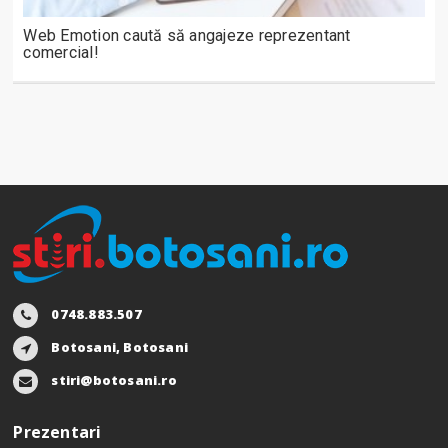
Web Emotion caută să angajeze reprezentant
comercial!
0748.883.507
Botosani, Botosani
stiri@botosani.ro
Prezentari