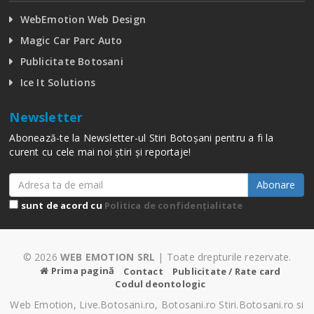
WebEmotion Web Design
Magic Car Parc Auto
Publicitate Botosani
Ice It Solutions
Newsletter
Abonează-te la Newsletter-ul Stiri Botoșani pentru a fi la
curent cu cele mai noi știri și reportaje!
Abonare
sunt de acord cu
Politica de confidențialitate
© 2026
WEB EMOTION SRL
| Toate drepturile rezervate.
Prima pagină
Contact
Publicitate / Rate card
Codul deontologic
Web Emotion, Live.Botosani.ro, Botosani.ro Stiri.Botosani.ro si