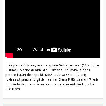
E liniște de Crăciun, așa ne spune Sofia Țurcanu (11 ani), iar
Iustina Dolache (8 ani), din Flămânzi, ne invită la dans
printre fluturi de zăpadă. Mezina Anya Olariu (7 ani)
valsează printre fulgii de nea, iar Elena Pălănceanu ( 7 ani)
ne cântă despre o iarna rece, o dulce iarnă! Haideți să îi
ascultăm!