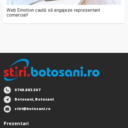
Web Emotion caută să angajeze reprezentant
comercial!
0748.883.507
Botosani, Botosani
stiri@botosani.ro
Prezentari