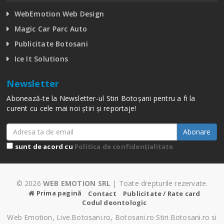
WebEmotion Web Design
Magic Car Parc Auto
Publicitate Botosani
Ice It Solutions
Newsletter
Abonează-te la Newsletter-ul Stiri Botoșani pentru a fi la
curent cu cele mai noi știri și reportaje!
Abonare
sunt de acord cu
Politica de confidențialitate
© 2026
WEB EMOTION SRL
| Toate drepturile rezervate.
Prima pagină
Contact
Publicitate / Rate card
Codul deontologic
Web Emotion, Live.Botosani.ro, Botosani.ro Stiri.Botosani.ro si