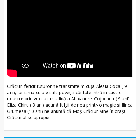
Crăciun fericit tuturor ne transmite micuța Alesia Coca ( 9
ani), iar iarna cu ale sale povești cântate intră in casele
noastre prin vocea cristalină a Alexandrei Cojocariu ( 9 ani).
Eliza Chiru ( 8 ani) adună fulgii de nea printr-o magie și Ilinca
Grumeza (10 ani) ne anunță că Moș Crăciun vine în oraș!
Crăciunul se apropie!